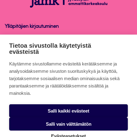
Ylläpitäjien kirjautuminen
Opinnäytetyö
Tietoa sivustolla käytetyistä
evästeistä
Tietoa sivuista
Käytämme sivustollamme evästeitä kerätäksemme ja
analysoidaksemme sivuston suorituskykyä ja käyttöä,
tarjotaksemme sosiaalisen median ominaisuuksia sekä
Evästeet
parantaaksemme ja räätälöidäksemme sisältöä ja
Saavutettavuusseloste
mainoksia.
Tietosuojaseloste
Salli kaikki evästeet
Alasottoilmoitus
Salli vain välttämätön
Evästeasetukset