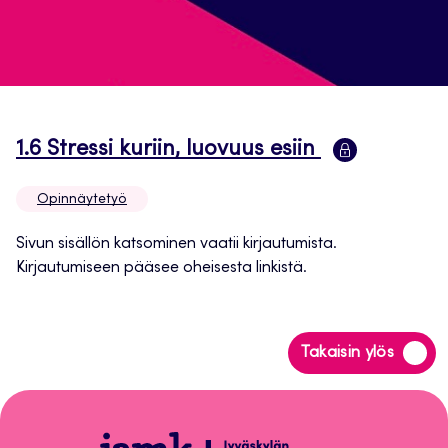
Avautuu
1.6 Stressi kuriin, luovuus esiin
uuteen
Opinnäytetyö
välilehte
Sivun sisällön katsominen vaatii kirjautumista.
Kirjautumiseen pääsee oheisesta linkistä.
Siirry
Takaisin ylös
takaisin
sivun
alkuun
Opinnäytetyö