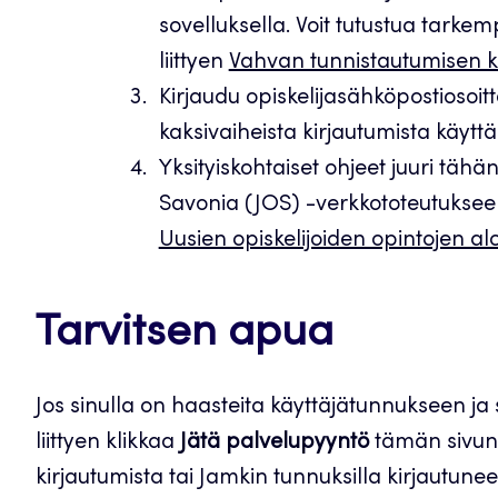
sovelluksella. Voit tutustua tarkem
liittyen
Vahvan tunnistautumisen kä
Kirjaudu opiskelijasähköpostiosoitt
kaksivaiheista kirjautumista käytt
Yksityiskohtaiset ohjeet juuri tä
Savonia (JOS) -verkkototeutukseen 
Uusien opiskelijoiden opintojen alo
Tarvitsen apua
Jos sinulla on haasteita käyttäjätunnukseen ja
liittyen klikkaa
Jätä palvelupyyntö
tämän sivun 
kirjautumista tai Jamkin tunnuksilla kirjautun