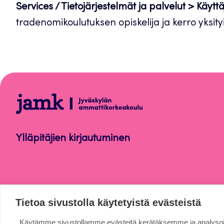
Services / Tietojärjestelmät ja palvelut > Kä
tradenomikoulutuksen opiskelija ja kerro yksity
JOS-
tradenomikoulutus
Ylläpitäjien kirjautuminen
Tietoa sivustolla käytetyistä evästeistä
Käytämme sivustollamme evästeitä kerätäksemme ja analys