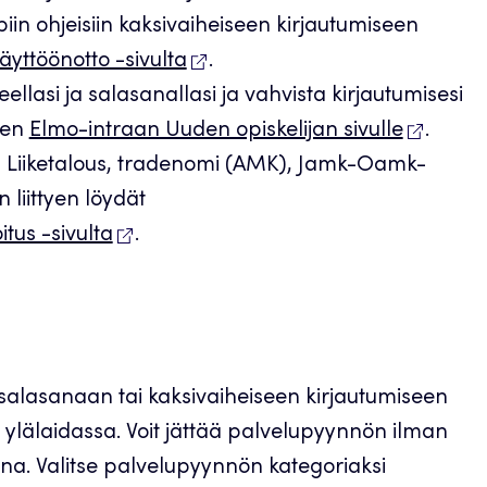
piin ohjeisiin kaksivaiheiseen kirjautumiseen
yttöönotto -sivulta
.
eellasi ja salasanallasi ja vahvista kirjautumisesi
äen
Elmo-intraan Uuden opiskelijan sivulle
.
hän Liiketalous, tradenomi (AMK), Jamk-Oamk-
liittyen löydät
itus -sivulta
.
 salasanaan tai kaksivaiheiseen kirjautumiseen
ylälaidassa. Voit jättää palvelupyynnön ilman
eena. Valitse palvelupyynnön kategoriaksi