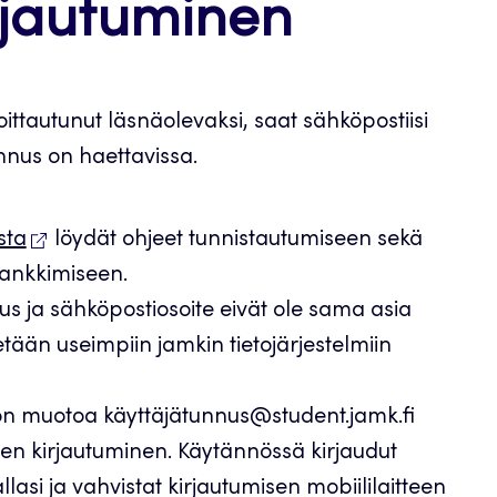
rjautuminen
ittautunut läsnäolevaksi, saat sähköpostiisi
unnus on haettavissa.
sta
löydät ohjeet tunnistautumiseen sekä
hankkimiseen.
us ja sähköpostiosoite eivät ole sama asia
tään useimpiin jamkin tietojärjestelmiin
 on muotoa käyttäjätunnus@student.jamk.fi
en kirjautuminen. Käytännössä kirjaudut
llasi ja vahvistat kirjautumisen mobiililaitteen