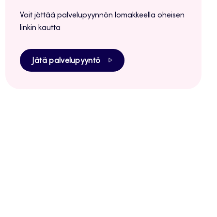
Voit jättää palvelupyynnön lomakkeella oheisen
linkin kautta
Jätä palvelupyyntö