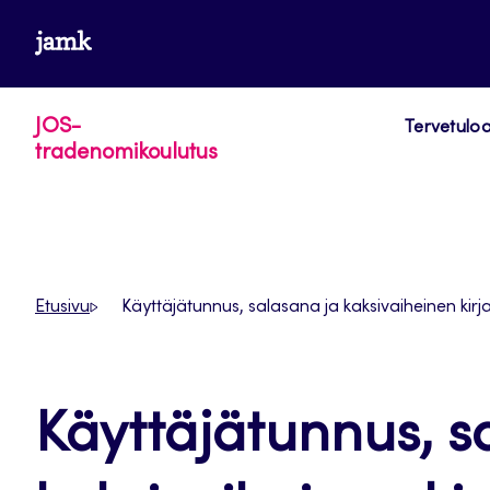
Siirry
www.jamk.fi
suoraan
sisältöön
JOS-
Tervetuloa
tradenomikoulutus
Etusivu
Käyttäjätunnus, salasana ja kaksivaiheinen kir
Käyttäjätunnus, s