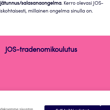
yttäjätunnus/salasanaongelma
. Kerro olevasi JOS-
iskohtaisesti, millainen ongelma sinulla on.
JOS-tradenomikoulutus
oidaksemme sivuston