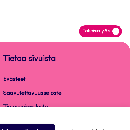
Siirry
Takaisin ylös
takaisin
sivun
alkuun
Tietoa sivuista
Evästeet
Saavutettavuusseloste
Tietosuojaseloste
Alasottoilmoitus