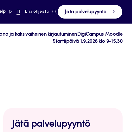
linkki pääsivustolle
NYKYINEN
elp
FI
Etsi ohjeista
Jätä palvelupyyntö
KIELI,
SUOMI
ana ja kaksivaiheinen kirjautuminen
DigiCampus Moodle
Starttipäivä 1.9.2026 klo 9-15.30
Jätä palvelupyyntö