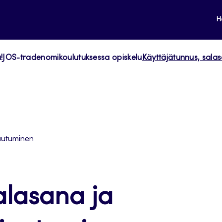
H
!
JOS-tradenomikoulutuksessa opiskelu
Käyttäjätunnus, salas
jautuminen
alasana ja