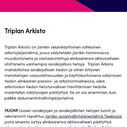
Triplan Arkisto
Triplan Arkisto on Jamkin selainkäyttöinen sähköinen
arkistojärjestelmä, jossa säilytetään Jamkin toiminnassa
muodostuneita ja vastaanotettuja elinkaarensa aktiivivaiheen
ohittaneita vanhempia asiakirjallisia tietoja. Triplan Arkisto
mahdollistaa asiakirjallisen tiedon ja siihen liittyvien
metatietojen saavutettavuuden ja käyttökuntoisena säilymisen
tiedon elinkaaren passiivi- ja arkistointivaiheissa, sekä
arkistoidun tiedon tietoturvallisen hävittämisen tiedolle
määritellyn säilytysajan päätyttyä. Se on siis enemmän, kuin
pelkkä dokumentinhallintajärjestelmä.
HUOM!
Uusien asiakirjojen ja asiakirjallisten tietojen luonti ja
rekisteröinti tapahtuu
Jamkin asianhallintajärjestelmä Twebissä
,
josta aineisto siirtyy elinkaarensa aktiivivaiheen päätyttyä