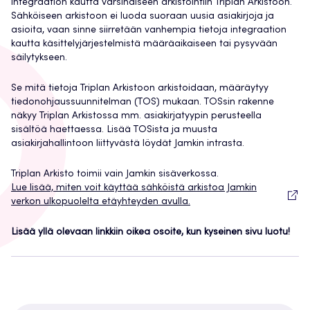
integraation kautta varsinaiseen arkistointiin Triplan Arkistoon.
Sähköiseen arkistoon ei luoda suoraan uusia asiakirjoja ja
asioita, vaan sinne siirretään vanhempia tietoja integraation
kautta käsittelyjärjestelmistä määräaikaiseen tai pysyvään
säilytykseen.
Se mitä tietoja Triplan Arkistoon arkistoidaan, määräytyy
tiedonohjaussuunnitelman (TOS) mukaan. TOSsin rakenne
näkyy Triplan Arkistossa mm. asiakirjatyypin perusteella
sisältöä haettaessa. Lisää TOSista ja muusta
asiakirjahallintoon liittyvästä löydät Jamkin intrasta.
Triplan Arkisto toimii vain Jamkin sisäverkossa.
Lue lisää, miten voit käyttää sähköistä arkistoa Jamkin
verkon ulkopuolelta etäyhteyden avulla.
Lisää yllä olevaan linkkiin oikea osoite, kun kyseinen sivu luotu!