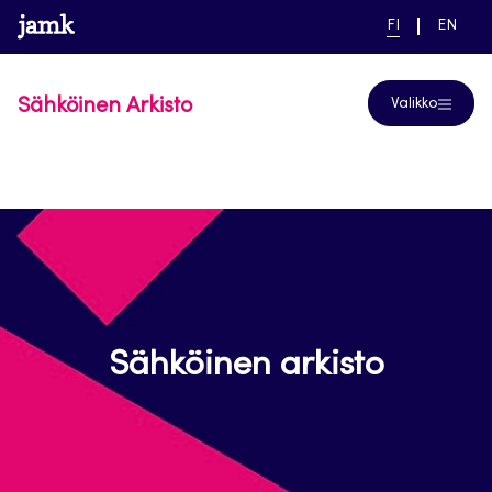
Siirry
www.jamk.fi
linkki pääsivustolle
NYKYINEN
VAIHDA
Help
FI
EN
suoraan
KIELI,
KIELTÄ,
SUOMI
ENGLIS
sisältöön
Sähköinen Arkisto
Valikko
Sähköinen arkisto