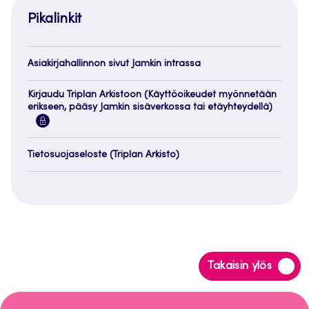
Pikalinkit
Asiakirjahallinnon sivut Jamkin intrassa
Kirjaudu Triplan Arkistoon (Käyttöoikeudet myönnetään
erikseen, pääsy Jamkin sisäverkossa tai etäyhteydellä)
Tietosuojaseloste (Triplan Arkisto)
Siirry
Takaisin ylös
takaisin
sivun