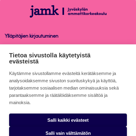
alkuun
Sähköinen
Arkisto
Ylläpitäjien kirjautuminen
Sähköinen Arkisto
Tietoa sivustolla käytetyistä
evästeistä
Tietoa sivuista
Käytämme sivustollamme evästeitä kerätäksemme ja
analysoidaksemme sivuston suorituskykyä ja käyttöä,
tarjotaksemme sosiaalisen median ominaisuuksia sekä
Evästeet
parantaaksemme ja räätälöidäksemme sisältöä ja
Saavutettavuusseloste
mainoksia.
Tietosuojaseloste
Salli kaikki evästeet
Alasottoilmoitus
Salli vain välttämätön