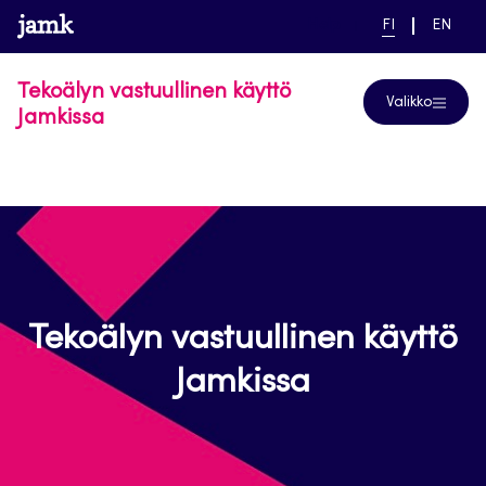
Siirry
www.jamk.fi
linkki pääsivustolle
NYKYINEN
VAIHDA
Help
FI
EN
suoraan
KIELI,
KIELTÄ,
SUOMI
ENGLIS
sisältöön
Tekoälyn vastuullinen käyttö
Valikko
Jamkissa
Tekoälyn vastuullinen käyttö
Jamkissa