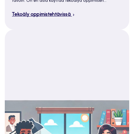
tavoin. On eri asia käyttää tekoälyä oppimisen…
Tekoäly oppimistehtävissä