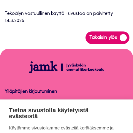
Tekoälyn vastuullinen käyttö -sivustoa on päivitetty
14.3.2025.
Siirry
Takaisin ylös
takaisin
sivun
alkuun
Tekoälyn
vastuullinen
käyttö
Jamkissa
Ylläpitäjien kirjautuminen
Tekoälyn vastuullinen käyttö Jamkissa
Tietoa sivustolla käytetyistä
evästeistä
Tietoa sivuista
Käytämme sivustollamme evästeitä kerätäksemme ja