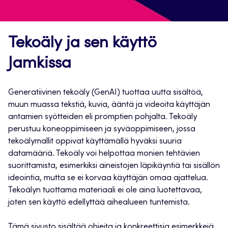
Tekoäly ja sen käyttö
Jamkissa
Generatiivinen tekoäly (GenAI) tuottaa uutta sisältöä,
muun muassa tekstiä, kuvia, ääntä ja videoita käyttäjän
antamien syötteiden eli promptien pohjalta. Tekoäly
perustuu koneoppimiseen ja syväoppimiseen, jossa
tekoälymallit oppivat käyttämällä hyväksi suuria
datamääriä. Tekoäly voi helpottaa monien tehtävien
suorittamista, esimerkiksi aineistojen läpikäyntiä tai sisällön
ideointia, mutta se ei korvaa käyttäjän omaa ajattelua.
Tekoälyn tuottama materiaali ei ole aina luotettavaa,
joten sen käyttö edellyttää aihealueen tuntemista.
Tämä sivusto sisältää ohjeita ja konkreettisia esimerkkejä