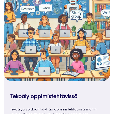
Tekoäly oppimistehtävissä
Tekoälyä voidaan käyttää oppimistehtävissä monin