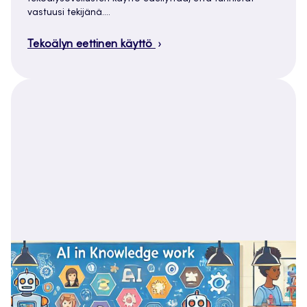
vastuusi tekijänä.…
Tekoälyn eettinen käyttö