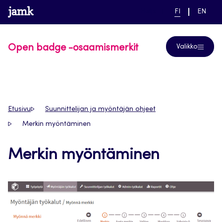
Siirry
www.jamk.fi
linkki pääsivustolle
NYKYINEN
VAIHDA
Help
FI
EN
suoraan
KIELI,
KIELTÄ,
SUOMI
ENGLIS
sisältöön
Open badge -osaamismerkit
Valikko
Etusivu
Suunnittelijan ja myöntäjän ohjeet
Merkin myöntäminen
Merkin myöntäminen