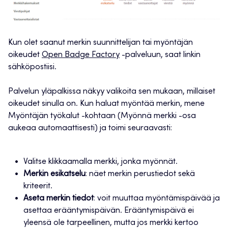
Kun olet saanut merkin suunnittelijan tai myöntäjän
oikeudet
Open Badge Factory
-palveluun, saat linkin
sähköpostiisi.
Palvelun yläpalkissa näkyy valikoita sen mukaan, millaiset
oikeudet sinulla on. Kun haluat myöntää merkin, mene
Myöntäjän työkalut -kohtaan (Myönnä merkki -osa
aukeaa automaattisesti) ja toimi seuraavasti:
Valitse klikkaamalla merkki, jonka myönnät.
Merkin esikatselu
: näet merkin perustiedot sekä
kriteerit.
Aseta merkin tiedot
: voit muuttaa myöntämispäivää ja
asettaa erääntymispäivän. Erääntymispäivä ei
yleensä ole tarpeellinen, mutta jos merkki kertoo