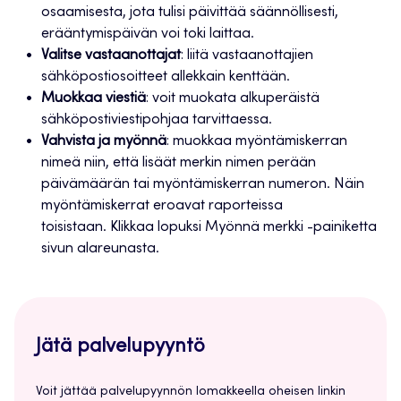
osaamisesta, jota tulisi päivittää säännöllisesti,
erääntymispäivän voi toki laittaa.
Valitse vastaanottajat
: liitä vastaanottajien
sähköpostiosoitteet allekkain kenttään.
Muokkaa viestiä
: voit muokata alkuperäistä
sähköpostiviestipohjaa tarvittaessa.
Vahvista ja myönnä
: muokkaa myöntämiskerran
nimeä niin, että lisäät merkin nimen perään
päivämäärän tai myöntämiskerran numeron. Näin
myöntämiskerrat eroavat raporteissa
toisistaan. Klikkaa lopuksi Myönnä merkki -painiketta
sivun alareunasta.
Jätä palvelupyyntö
Voit jättää palvelupyynnön lomakkeella oheisen linkin