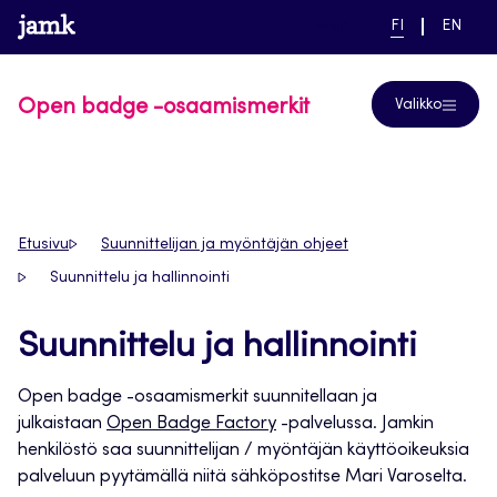
Siirry
www.jamk.fi
linkki pääsivustolle
NYKYINEN
VAIHDA
Help
FI
EN
suoraan
KIELI,
KIELTÄ,
SUOMI
ENGLIS
sisältöön
Open badge -osaamismerkit
Valikko
Etusivu
Suunnittelijan ja myöntäjän ohjeet
Suunnittelu ja hallinnointi
Suunnittelu ja hallinnointi
Open badge -osaamismerkit suunnitellaan ja
julkaistaan
Open Badge Factory
-palvelussa. Jamkin
henkilöstö saa suunnittelijan / myöntäjän käyttöoikeuksia
palveluun pyytämällä niitä sähköpostitse Mari Varoselta.