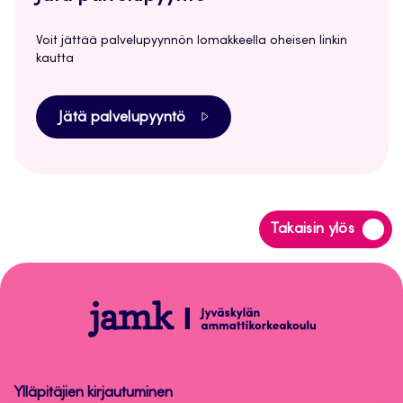
Voit jättää palvelupyynnön lomakkeella oheisen linkin
kautta
Jätä palvelupyyntö
Siirry
Takaisin ylös
takaisin
sivun
alkuun
Open
badge
-
osaamismerkit
Ylläpitäjien kirjautuminen