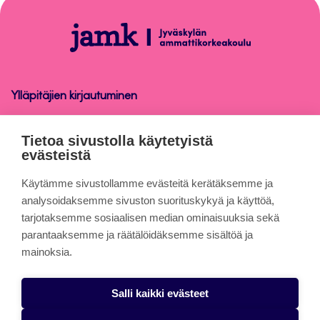
sivun
alkuun
Sähköinen
allekirjoitus
Ylläpitäjien kirjautuminen
Sähköinen allekirjoitus
Tietoa sivustolla käytetyistä
evästeistä
Tietoa sivuista
Käytämme sivustollamme evästeitä kerätäksemme ja
analysoidaksemme sivuston suorituskykyä ja käyttöä,
tarjotaksemme sosiaalisen median ominaisuuksia sekä
Evästeet
parantaaksemme ja räätälöidäksemme sisältöä ja
Saavutettavuusseloste
mainoksia.
Tietosuojaseloste
Salli kaikki evästeet
Alasottoilmoitus