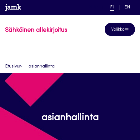
Siirry
www.jamk.fi
linkki pääsivustolle
NYKYINEN
VAIHDA
Help
FI
EN
suoraan
KIELI,
KIELTÄ,
SUOMI
ENGLIS
sisältöön
Sähköinen allekirjoitus
Valikko
Etusivu
asianhallinta
asianhallinta