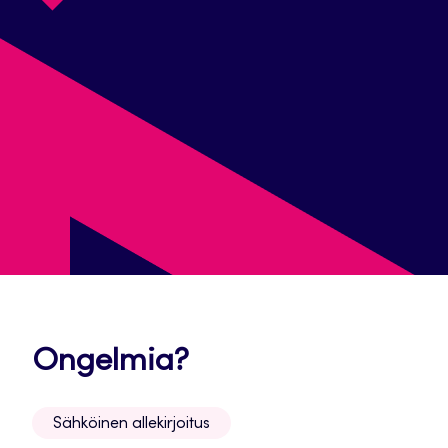
Avautuu
Ongelmia?
uuteen
Sähköinen allekirjoitus
välilehteen