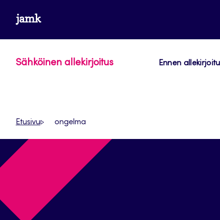
Siirry
www.jamk.fi
suoraan
sisältöön
Sähköinen allekirjoitus
Ennen allekirjoi
Etusivu
ongelma