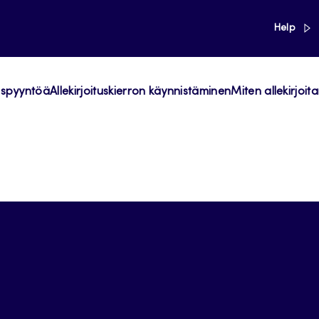
link
Help
tuspyyntöä
Allekirjoituskierron käynnistäminen
Miten allekirjoit