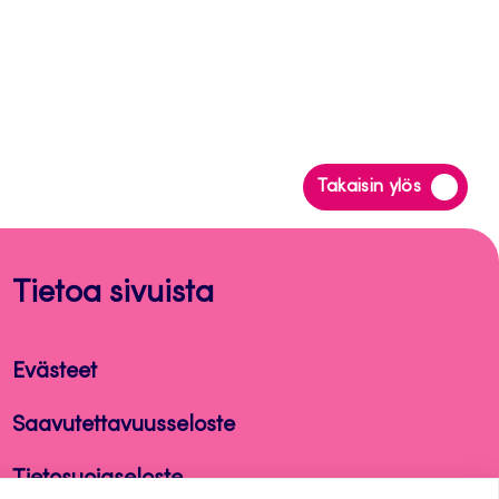
Siirry
Takaisin ylös
takaisin
sivun
alkuun
Tietoa sivuista
Evästeet
Saavutettavuusseloste
Tietosuojaseloste