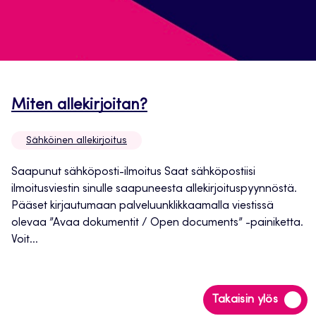
Avautuu
Miten allekirjoitan?
uuteen
Sähköinen allekirjoitus
välilehteen
Saapunut sähköposti-ilmoitus Saat sähköpostiisi
ilmoitusviestin sinulle saapuneesta allekirjoituspyynnöstä.
Pääset kirjautumaan palveluunklikkaamalla viestissä
olevaa ”Avaa dokumentit / Open documents” -painiketta.
Voit...
Siirry
Takaisin ylös