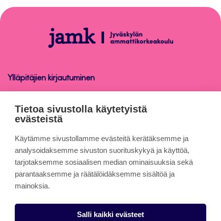
takaisin
sivun
alkuun
Sähköinen
allekirjoitus
Ylläpitäjien kirjautuminen
Sähköinen allekirjoitus
Tietoa sivustolla käytetyistä
evästeistä
Tietoa sivuista
Käytämme sivustollamme evästeitä kerätäksemme ja
analysoidaksemme sivuston suorituskykyä ja käyttöä,
tarjotaksemme sosiaalisen median ominaisuuksia sekä
Evästeet
parantaaksemme ja räätälöidäksemme sisältöä ja
Saavutettavuusseloste
mainoksia.
Tietosuojaseloste
Salli kaikki evästeet