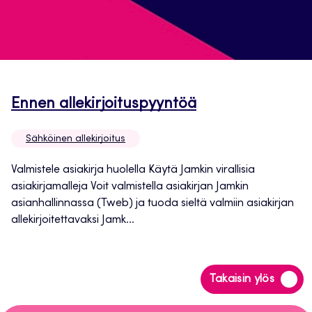
Avautuu
Ennen allekirjoituspyyntöä
uuteen
Sähköinen allekirjoitus
välilehteen
Valmistele asiakirja huolella Käytä Jamkin virallisia
asiakirjamalleja Voit valmistella asiakirjan Jamkin
asianhallinnassa (Tweb) ja tuoda sieltä valmiin asiakirjan
allekirjoitettavaksi Jamk...
Siirry
Takaisin ylös
takaisin