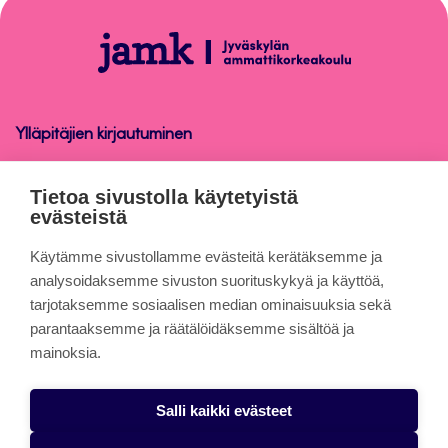
sivun
alkuun
Sähköinen
allekirjoitus
Ylläpitäjien kirjautuminen
Sähköinen allekirjoitus
Tietoa sivustolla käytetyistä
evästeistä
Tietoa sivuista
Käytämme sivustollamme evästeitä kerätäksemme ja
analysoidaksemme sivuston suorituskykyä ja käyttöä,
tarjotaksemme sosiaalisen median ominaisuuksia sekä
Evästeet
parantaaksemme ja räätälöidäksemme sisältöä ja
Saavutettavuusseloste
mainoksia.
Tietosuojaseloste
Salli kaikki evästeet
Alasottoilmoitus