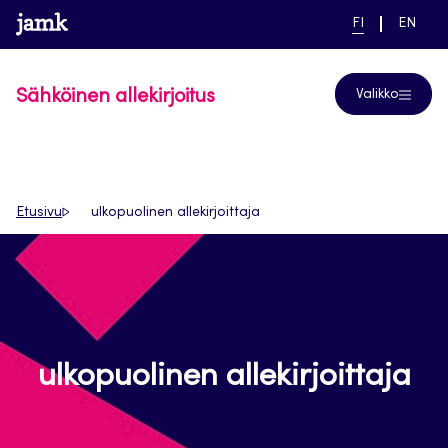
Siirry
www.jamk.fi
linkki pääsivustolle
NYKYINEN
VAIHDA
Help
FI
EN
suoraan
KIELI,
KIELTÄ,
SUOMI
ENGLIS
sisältöön
Sähköinen allekirjoitus
Valikko
Etusivu
ulkopuolinen allekirjoittaja
ulkopuolinen allekirjoittaja