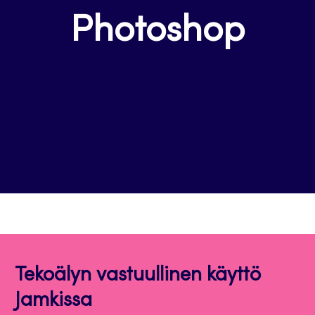
Photoshop
Tekoälyn vastuullinen käyttö
Jamkissa