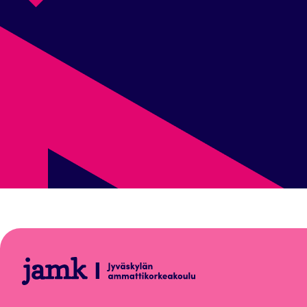
Tekoälyn
vastuullinen