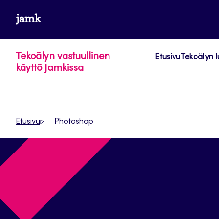
Siirry
www.jamk.fi
suoraan
sisältöön
Tekoälyn vastuullinen
Etusivu
Tekoälyn l
käyttö Jamkissa
Etusivu
Photoshop