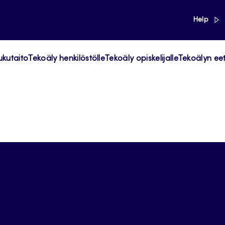
link
Help
ukutaito
Tekoäly henkilöstölle
Tekoäly opiskelijalle
Tekoälyn eet