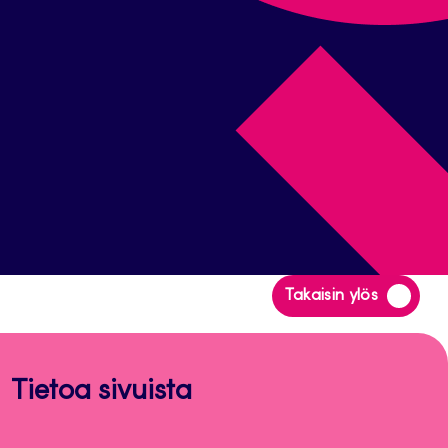
Siirry
Takaisin ylös
takaisin
sivun
alkuun
Tietoa sivuista