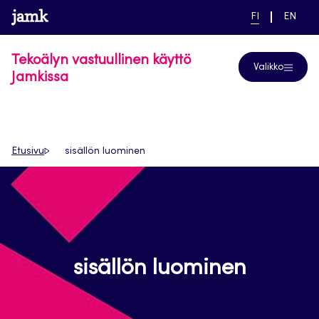
Siirry
www.jamk.fi
linkki pääsivustolle
NYKYINEN
VAIHDA
Help
FI
EN
suoraan
KIELI,
KIELTÄ,
SUOMI
ENGLIS
sisältöön
Tekoälyn vastuullinen käyttö
Valikko
Jamkissa
Etusivu
sisällön luominen
sisällön luominen