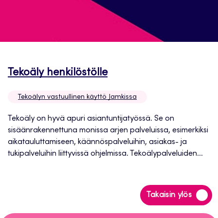
Avautuu
Tekoäly henkilöstölle
uuteen
Tekoälyn vastuullinen käyttö Jamkissa
välilehteen
Tekoäly on hyvä apuri asiantuntijatyössä. Se on
sisäänrakennettuna monissa arjen palveluissa, esimerkiksi
aikatauluttamiseen, käännöspalveluihin, asiakas- ja
tukipalveluihin liittyvissä ohjelmissa. Tekoälypalveluiden...
Siirry
Takaisin ylös
takaisin