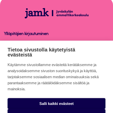
sivun
alkuun
Tekoälyn
vastuullinen
käyttö
Jamkissa
Ylläpitäjien kirjautuminen
Tekoälyn vastuullinen käyttö Jamkissa
Tietoa sivustolla käytetyistä
evästeistä
Tietoa sivuista
Käytämme sivustollamme evästeitä kerätäksemme ja
analysoidaksemme sivuston suorituskykyä ja käyttöä,
tarjotaksemme sosiaalisen median ominaisuuksia sekä
Evästeet
parantaaksemme ja räätälöidäksemme sisältöä ja
Saavutettavuusseloste
mainoksia.
Tietosuojaseloste
Salli kaikki evästeet
Alasottoilmoitus