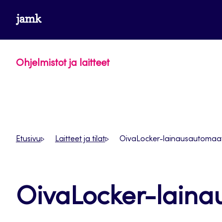
Siirry
www.jamk.fi
suoraan
sisältöön
Ohjelmistot ja laitteet
Etusivu
Laitteet ja tilat
OivaLocker-lainausautomaat
OivaLocker-laina