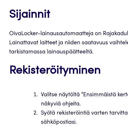
Sijainnit
OivaLocker-lainausautomaatteja on Rajakadul
Lainattavat laitteet ja niiden saatavuus vaihte
tarkistamassa lainauspäätteeltä.
Rekisteröityminen
Valitse näytöltä ”Ensimmäistä ker
näkyviä ohjeita.
Syötä rekisteröintiä varten tarvitt
sähköpostiasi.