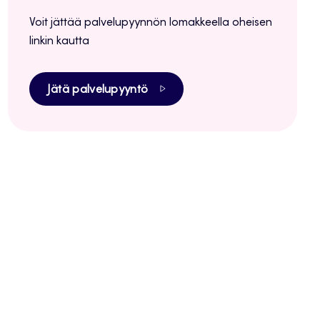
Voit jättää palvelupyynnön lomakkeella oheisen
linkin kautta
Jätä palvelupyyntö