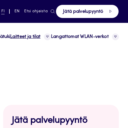
ki pääsivustolle
NYKYINEN
VAIHDA
FI
EN
Etsi ohjeista
Jätä palvelupyyntö
KIELI,
KIELTÄ,
SUOMI
ENGLISH
ätuki
Laitteet ja tilat
Langattomat WLAN-verkot
Jätä palvelupyyntö