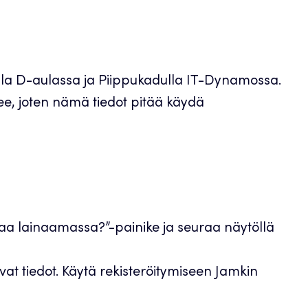
la D-aulassa ja Piippukadulla IT-Dynamossa.
lee, joten nämä tiedot pitää käydä
taa lainaamassa?”-painike ja seuraa näytöllä
avat tiedot. Käytä rekisteröitymiseen Jamkin