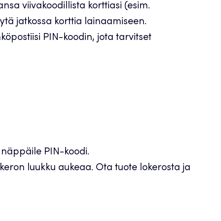
sa viivakoodillista korttiasi (esim.
 Käytä jatkossa korttia lainaamiseen.
öpostiisi PIN-koodin, jota tarvitset
ja näppäile PIN-koodi.
keron luukku aukeaa. Ota tuote lokerosta ja