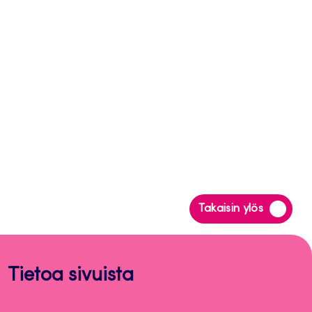
Siirry
Takaisin ylös
takaisin
sivun
alkuun
Tietoa sivuista