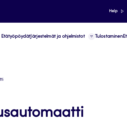
link
Help
Etätyöpöydät
Järjestelmät ja ohjelmistot
Tulostaminen
Et
ti
usautomaatti