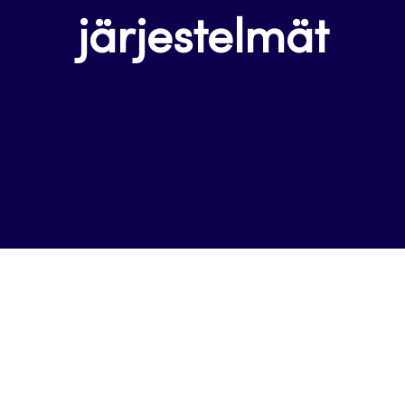
järjestelmät
autuu
een
ilehteen