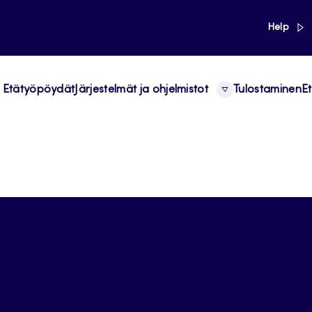
link
Help
Etätyöpöydät
Järjestelmät ja ohjelmistot
Tulostaminen
Et