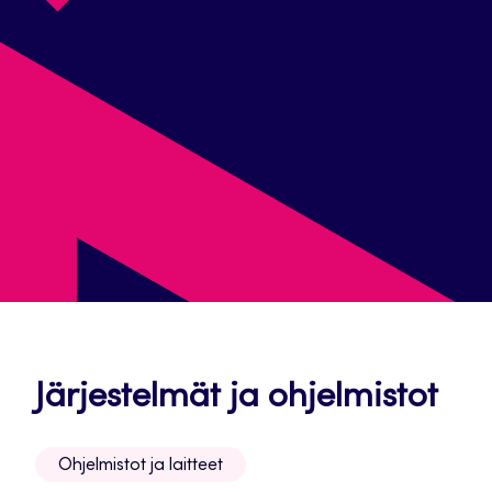
Av
Järjestelmät ja ohjelmistot
uut
Ohjelmistot ja laitteet
väl