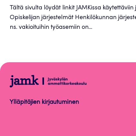
Tältä sivulta löydät linkit JAMKissa käytettäviin 
Opiskelijan järjestelmät Henkilökunnan järjes
ns. vakioituihin työasemiin on...
Ohjelmistot
ja
laitteet
Ylläpitäjien kirjautuminen