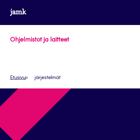
Siirry
www.jamk.fi
suoraan
sisältöön
Ohjelmistot ja laitteet
Etusivu
järjestelmät