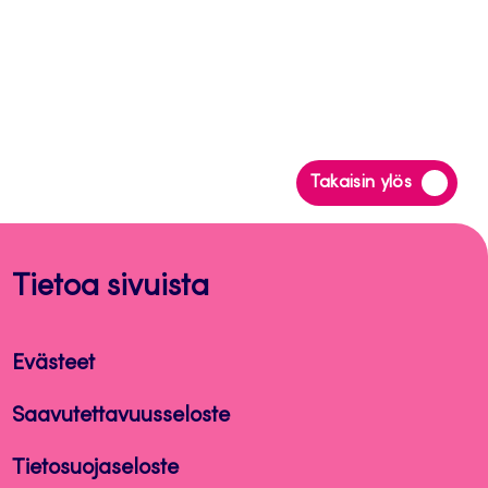
Siirry
Takaisin ylös
takaisin
sivun
alkuun
Tietoa sivuista
Evästeet
Saavutettavuusseloste
Tietosuojaseloste