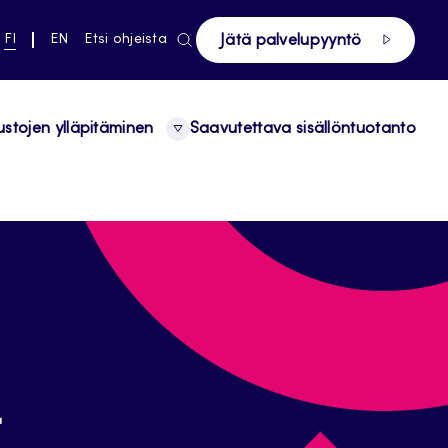
ki pääsivustolle
NYKYINEN
VAIHDA
FI
EN
Etsi ohjeista
Jätä palvelupyyntö
KIELI,
KIELTÄ,
SUOMI
ENGLISH
ustojen ylläpitäminen
Saavutettava sisällöntuotanto
t