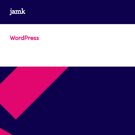
Siirry
www.jamk.fi
suoraan
sisältöön
WordPress