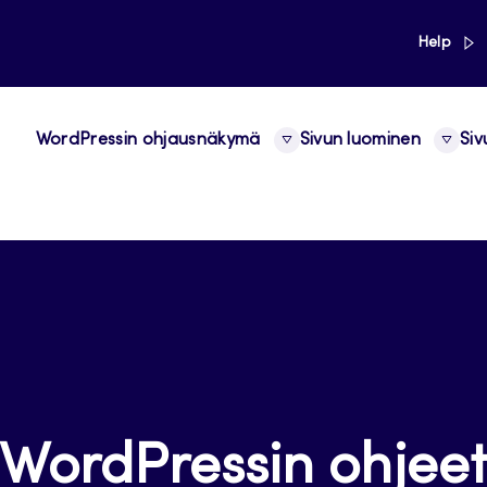
link
Help
WordPressin ohjausnäkymä
Sivun luominen
Siv
WordPressin ohjee