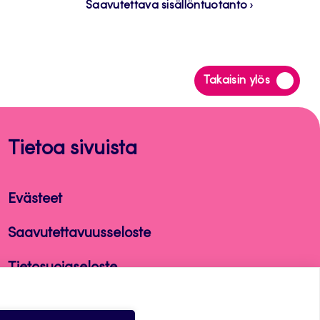
Saavutettava sisällöntuotanto
Siirry
Takaisin ylös
takaisin
sivun
alkuun
Tietoa sivuista
Evästeet
Saavutettavuusseloste
Tietosuojaseloste
Alasottoilmoitus