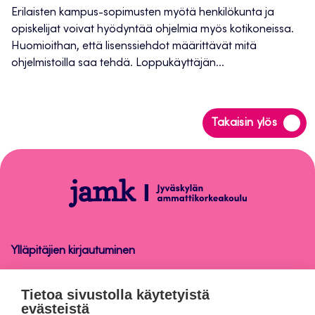
Erilaisten kampus-sopimusten myötä henkilökunta ja
opiskelijat voivat hyödyntää ohjelmia myös kotikoneissa.
Huomioithan, että lisenssiehdot määrittävät mitä
ohjelmistoilla saa tehdä. Loppukäyttäjän...
Siirry
Takaisin ylös
takaisin
sivun
alkuun
Ohjelmistot
ja
laitteet
Ylläpitäjien kirjautuminen
Ohjelmistot ja laitteet
Tietoa sivustolla käytetyistä
evästeistä