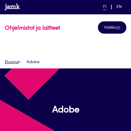
Siirry
www.jamk.fi
linkki pääsivustolle
NYKYINEN
VAIHDA
Help
FI
EN
suoraan
KIELI,
KIELTÄ,
SUOMI
ENGLIS
sisältöön
Ohjelmistot ja laitteet
Valikko
Etusivu
Adobe
Adobe