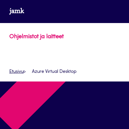
Siirry
www.jamk.fi
suoraan
sisältöön
Ohjelmistot ja laitteet
Etusivu
Azure Virtual Desktop