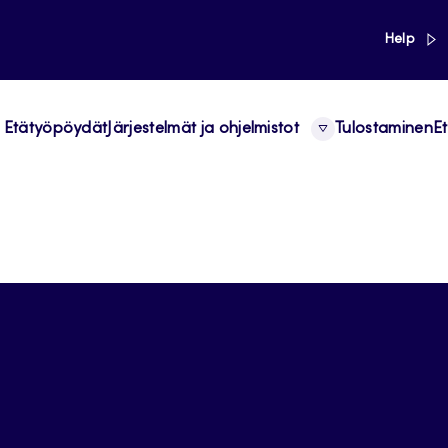
link
Help
Etätyöpöydät
Järjestelmät ja ohjelmistot
Tulostaminen
Et