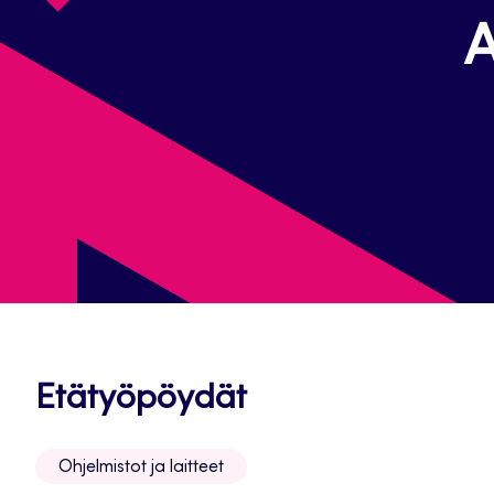
A
Avautuu
Etätyöpöydät
uuteen
Ohjelmistot ja laitteet
välilehteen