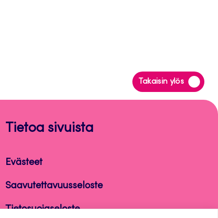
Siirry
Takaisin ylös
takaisin
sivun
alkuun
Tietoa sivuista
Evästeet
Saavutettavuusseloste
Tietosuojaseloste