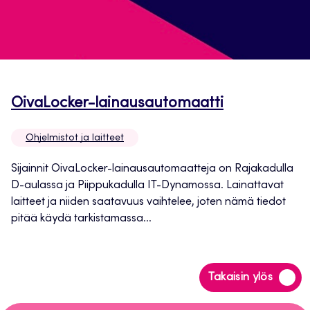
Avautuu
OivaLocker-lainausautomaatti
uuteen
Ohjelmistot ja laitteet
välilehteen
Sijainnit OivaLocker-lainausautomaatteja on Rajakadulla
D-aulassa ja Piippukadulla IT-Dynamossa. Lainattavat
laitteet ja niiden saatavuus vaihtelee, joten nämä tiedot
pitää käydä tarkistamassa...
Siirry
Takaisin ylös
takaisin