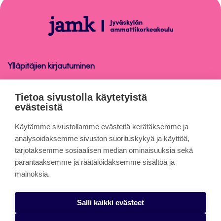
sivun
alkuun
Ohjelmistot
ja
laitteet
Ylläpitäjien kirjautuminen
Ohjelmistot ja laitteet
Tietoa sivustolla käytetyistä
evästeistä
Tietoa sivuista
Käytämme sivustollamme evästeitä kerätäksemme ja
analysoidaksemme sivuston suorituskykyä ja käyttöä,
tarjotaksemme sosiaalisen median ominaisuuksia sekä
Evästeet
parantaaksemme ja räätälöidäksemme sisältöä ja
Saavutettavuusseloste
mainoksia.
Tietosuojaseloste
Salli kaikki evästeet
Alasottoilmoitus