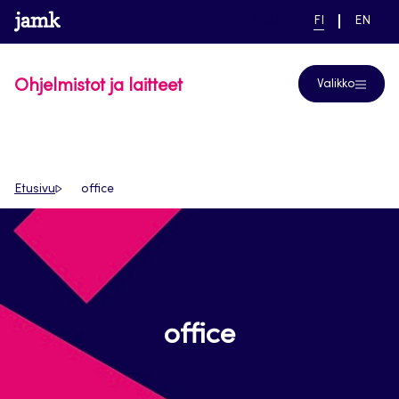
Siirry
www.jamk.fi
linkki pääsivustolle
NYKYINEN
VAIHDA
Help
FI
EN
suoraan
KIELI,
KIELTÄ,
SUOMI
ENGLIS
sisältöön
Ohjelmistot ja laitteet
Valikko
Etusivu
office
office