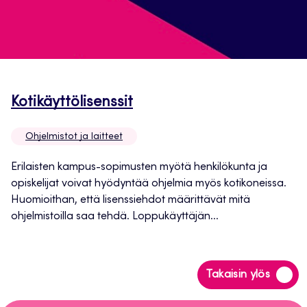
Avautuu
Kotikäyttölisenssit
uuteen
Ohjelmistot ja laitteet
välilehteen
Erilaisten kampus-sopimusten myötä henkilökunta ja
opiskelijat voivat hyödyntää ohjelmia myös kotikoneissa.
Huomioithan, että lisenssiehdot määrittävät mitä
ohjelmistoilla saa tehdä. Loppukäyttäjän...
Siirry
Takaisin ylös
takaisin