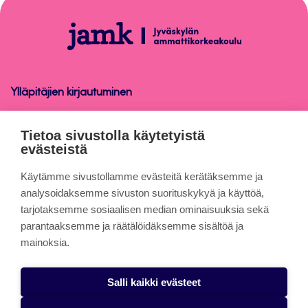
sivun
alkuun
Ohjelmistot
ja
laitteet
Ylläpitäjien kirjautuminen
Ohjelmistot ja laitteet
Tietoa sivustolla käytetyistä
evästeistä
Tietoa sivuista
Käytämme sivustollamme evästeitä kerätäksemme ja
analysoidaksemme sivuston suorituskykyä ja käyttöä,
tarjotaksemme sosiaalisen median ominaisuuksia sekä
Evästeet
parantaaksemme ja räätälöidäksemme sisältöä ja
Saavutettavuusseloste
mainoksia.
Tietosuojaseloste
Salli kaikki evästeet
Alasottoilmoitus