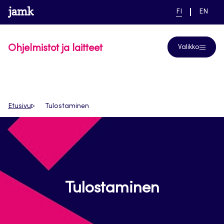
Siirry
www.jamk.fi
linkki pääsivustolle
NYKYINEN
VAIHDA
Help
FI
EN
suoraan
KIELI,
KIELTÄ,
SUOMI
ENGLIS
sisältöön
Ohjelmistot ja laitteet
Valikko
Etusivu
Tulostaminen
Tulostaminen