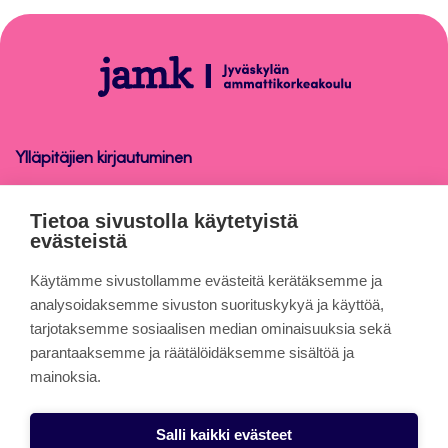
takaisin
sivun
alkuun
Ohjelmistot
ja
laitteet
Ylläpitäjien kirjautuminen
Ohjelmistot ja laitteet
Tietoa sivustolla käytetyistä
evästeistä
Tietoa sivuista
Käytämme sivustollamme evästeitä kerätäksemme ja
analysoidaksemme sivuston suorituskykyä ja käyttöä,
tarjotaksemme sosiaalisen median ominaisuuksia sekä
Evästeet
parantaaksemme ja räätälöidäksemme sisältöä ja
Saavutettavuusseloste
mainoksia.
Tietosuojaseloste
Salli kaikki evästeet