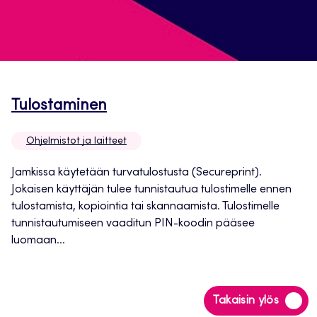
Avautuu
Tulostaminen
uuteen
Ohjelmistot ja laitteet
välilehteen
Jamkissa käytetään turvatulostusta (Secureprint).
Jokaisen käyttäjän tulee tunnistautua tulostimelle ennen
tulostamista, kopiointia tai skannaamista. Tulostimelle
tunnistautumiseen vaaditun PIN-koodin pääsee
luomaan...
Siirry
Takaisin ylös