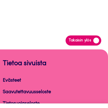
Siirry
Takaisin ylös
takaisin
sivun
alkuun
Tietoa sivuista
Evästeet
Saavutettavuusseloste
Tietosuojaseloste