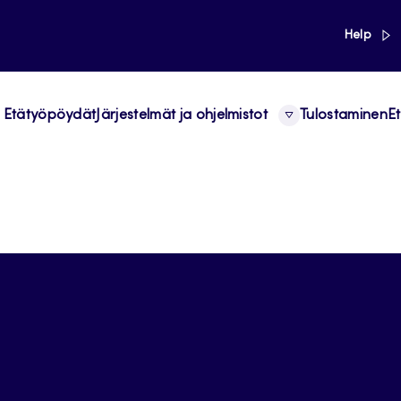
link
Help
Etätyöpöydät
Järjestelmät ja ohjelmistot
Tulostaminen
Et