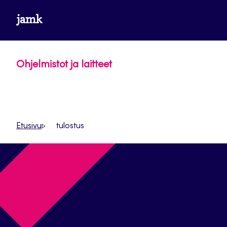
Siirry
www.jamk.fi
suoraan
sisältöön
Ohjelmistot ja laitteet
Etusivu
tulostus