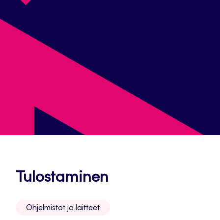
Avautuu
Tulostaminen
uuteen
Ohjelmistot ja laitteet
välilehteen