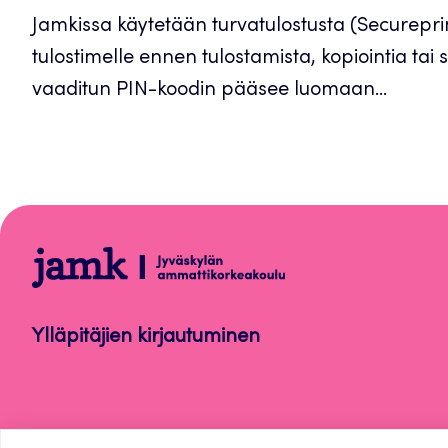
Jamkissa käytetään turvatulostusta (Secureprin
tulostimelle ennen tulostamista, kopiointia ta
vaaditun PIN-koodin pääsee luomaan...
Ohjelmistot
ja
laitteet
Ylläpitäjien kirjautuminen