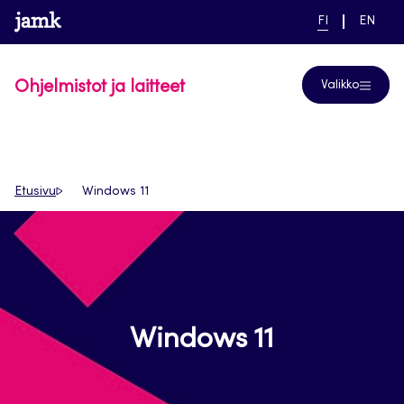
Siirry
www.jamk.fi
linkki pääsivustolle
NYKYINEN
VAIHDA
Help
FI
EN
suoraan
KIELI,
KIELTÄ,
SUOMI
ENGLIS
sisältöön
Ohjelmistot ja laitteet
Valikko
Etusivu
Windows 11
Windows 11