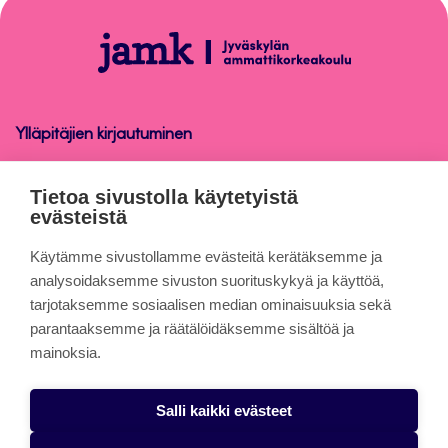
sivun
alkuun
Ohjelmistot
ja
laitteet
Ylläpitäjien kirjautuminen
Ohjelmistot ja laitteet
Tietoa sivustolla käytetyistä
evästeistä
Tietoa sivuista
Käytämme sivustollamme evästeitä kerätäksemme ja
analysoidaksemme sivuston suorituskykyä ja käyttöä,
tarjotaksemme sosiaalisen median ominaisuuksia sekä
Evästeet
parantaaksemme ja räätälöidäksemme sisältöä ja
Saavutettavuusseloste
mainoksia.
Tietosuojaseloste
Salli kaikki evästeet
Alasottoilmoitus