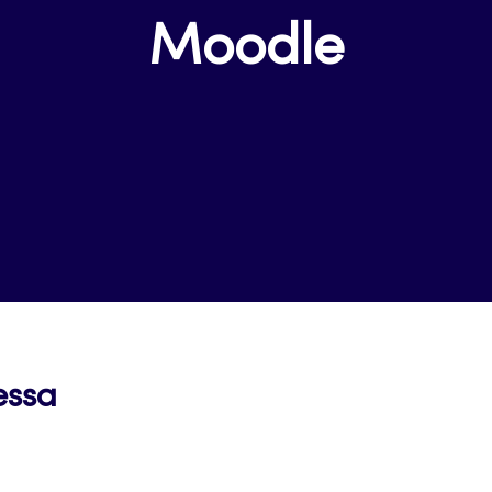
Moodle
Avautuu
essa
uuteen
välilehteen