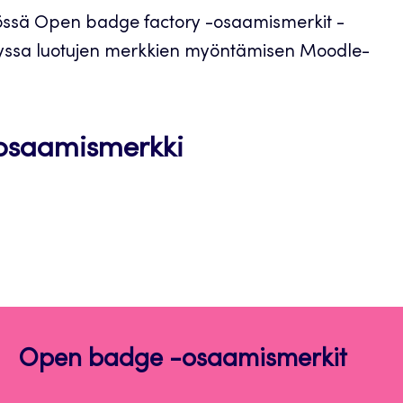
ssä Open badge factory -osaamismerkit -
ryssa luotujen merkkien myöntämisen Moodle-
Avautuu
 osaamismerkki
uuteen
välilehteen
Open badge -osaamismerkit