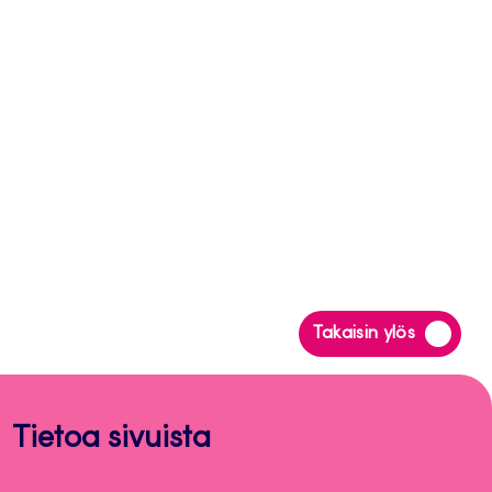
Siirry
Takaisin ylös
takaisin
sivun
alkuun
Tietoa sivuista