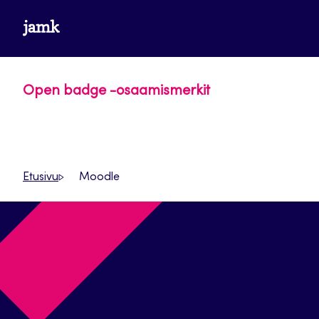
Siirry
www.jamk.fi
suoraan
sisältöön
Open badge -osaamismerkit
Etusivu
Moodle