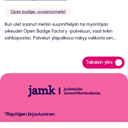
uuteen
Open badge -osaamismerkit
välilehteen
Kun olet saanut merkin suunnittelijan tai myöntäjän
oikeudet Open Badge Factory -palveluun, saat linkin
sähköpostiisi. Palvelun yläpalkissa näkyy valikoita sen...
Siirry
Takaisin ylös
takaisin
sivun
alkuun
Open
badge
-
osaamismerkit
Ylläpitäjien kirjautuminen