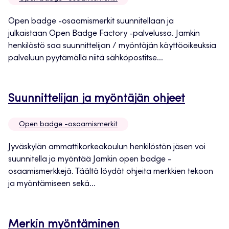
välilehteen
Open badge -osaamismerkit suunnitellaan ja
julkaistaan Open Badge Factory -palvelussa. Jamkin
henkilöstö saa suunnittelijan / myöntäjän käyttöoikeuksia
palveluun pyytämällä niitä sähköpostitse...
Avautuu
Suunnittelijan ja myöntäjän ohjeet
uuteen
Open badge -osaamismerkit
välileht
Jyväskylän ammattikorkeakoulun henkilöstön jäsen voi
suunnitella ja myöntää Jamkin open badge -
osaamismerkkejä. Täältä löydät ohjeita merkkien tekoon
ja myöntämiseen sekä...
Avautuu
Merkin myöntäminen