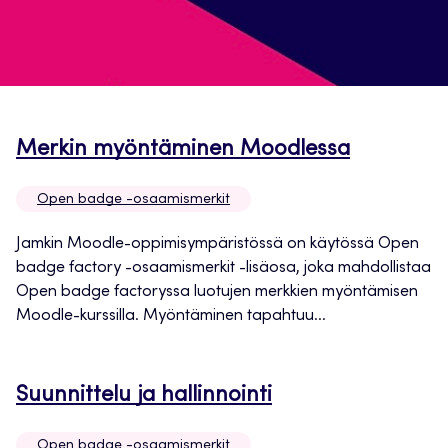
Avautuu
Merkin myöntäminen Moodlessa
uuteen
Open badge -osaamismerkit
välilehte
Jamkin Moodle-oppimisympäristössä on käytössä Open
badge factory -osaamismerkit -lisäosa, joka mahdollistaa
Open badge factoryssa luotujen merkkien myöntämisen
Moodle-kurssilla. Myöntäminen tapahtuu...
Avautuu
Suunnittelu ja hallinnointi
uuteen
Open badge -osaamismerkit