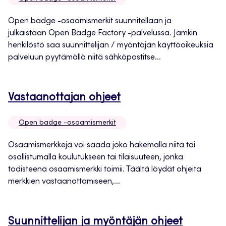
välilehteen
Open badge -osaamismerkit suunnitellaan ja
julkaistaan Open Badge Factory -palvelussa. Jamkin
henkilöstö saa suunnittelijan / myöntäjän käyttöoikeuksia
palveluun pyytämällä niitä sähköpostitse...
Avautuu
Vastaanottajan ohjeet
uuteen
Open badge -osaamismerkit
välilehteen
Osaamismerkkejä voi saada joko hakemalla niitä tai
osallistumalla koulutukseen tai tilaisuuteen, jonka
todisteena osaamismerkki toimii. Täältä löydät ohjeita
merkkien vastaanottamiseen,...
Avautuu
Suunnittelijan ja myöntäjän ohjeet