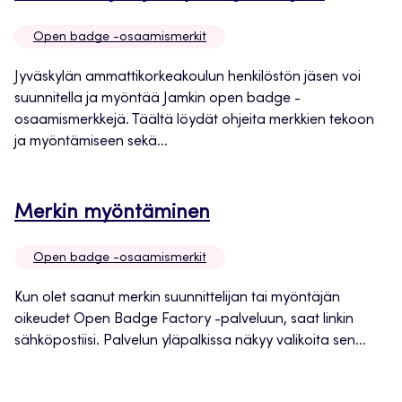
uuteen
Open badge -osaamismerkit
välileht
Jyväskylän ammattikorkeakoulun henkilöstön jäsen voi
suunnitella ja myöntää Jamkin open badge -
osaamismerkkejä. Täältä löydät ohjeita merkkien tekoon
ja myöntämiseen sekä...
Avautuu
Merkin myöntäminen
uuteen
Open badge -osaamismerkit
välilehteen
Kun olet saanut merkin suunnittelijan tai myöntäjän
oikeudet Open Badge Factory -palveluun, saat linkin
sähköpostiisi. Palvelun yläpalkissa näkyy valikoita sen...