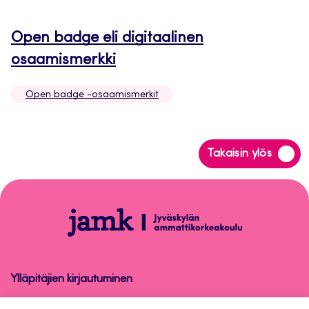
Open badge eli digitaalinen
Avautuu
osaamismerkki
uuteen
Open badge -osaamismerkit
välilehteen
Siirry
Takaisin ylös
takaisin
sivun
alkuun
Open
badge
-
osaamismerkit
Ylläpitäjien kirjautuminen