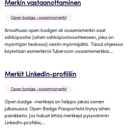
Avautuu
Merkin vastaanottaminen
uuteen
Open badge -osaamismerkit
välilehteen
Ansaittuasi open badgen eli osaamismerkin saat
sähköpostiisi (siihen sähköpostiosoitteeseen, joka on
myöntäjän tiedossa) viestin myöntäjältä. Tässä ohjeessa
käytetään esimerkkinä Tuberoom-osaamismerkkiä....
Avautuu
Merkit LinkedIn-profiiliin
uuteen
Open badge -osaamismerkit
välilehteen
Open badge -merkkejä on helppo jakaa somen
julkaisuissa. Open Badge Passportista löytyy siihen
painikkeita. Jos haluat liittää merkkejä pysyvämmin
LinkedIn-profiiliisi,...