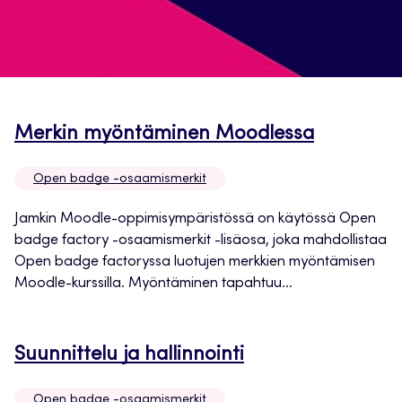
Avautuu
Merkin myöntäminen Moodlessa
uuteen
Open badge -osaamismerkit
välilehte
Jamkin Moodle-oppimisympäristössä on käytössä Open
badge factory -osaamismerkit -lisäosa, joka mahdollistaa
Open badge factoryssa luotujen merkkien myöntämisen
Moodle-kurssilla. Myöntäminen tapahtuu...
Avautuu
Suunnittelu ja hallinnointi
uuteen
Open badge -osaamismerkit