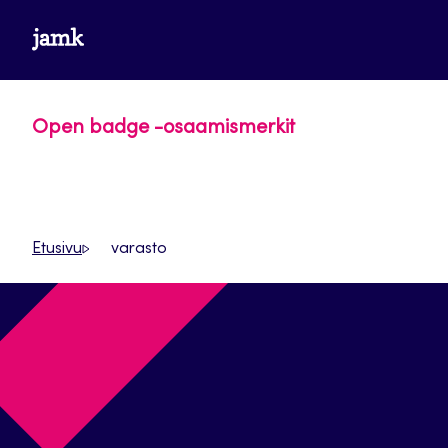
Siirry
www.jamk.fi
suoraan
sisältöön
Open badge -osaamismerkit
Etusivu
varasto