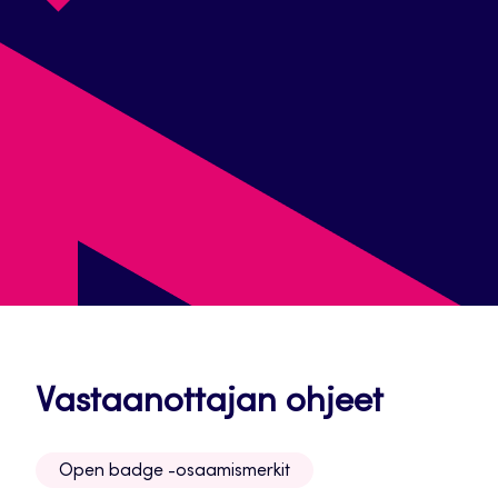
Avautu
Vastaanottajan ohjeet
uuteen
Open badge -osaamismerkit
välileh