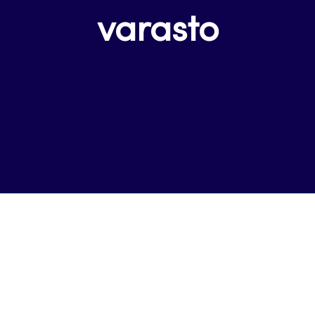
varasto
u
teen