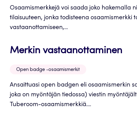
Osaamismerkkejä voi saada joko hakemalla niit
tilaisuuteen, jonka todisteena osaamismerkki to
vastaanottamiseen,...
Av
Merkin vastaanottaminen
uut
Open badge -osaamismerkit
väl
Ansaittuasi open badgen eli osaamismerkin saa
joka on myöntäjän tiedossa) viestin myöntäjäl
Tuberoom-osaamismerkkiä....