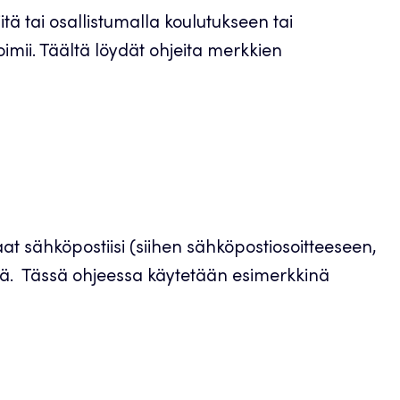
ä tai osallistumalla koulutukseen tai
imii. Täältä löydät ohjeita merkkien
autuu
een
ilehteen
t sähköpostiisi (siihen sähköpostiosoitteeseen,
tä. Tässä ohjeessa käytetään esimerkkinä