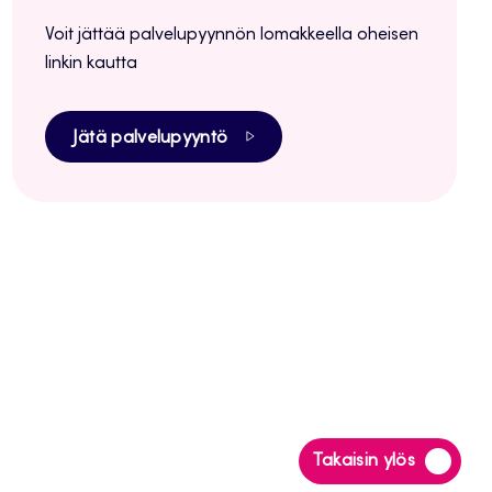
Voit jättää palvelupyynnön lomakkeella oheisen
linkin kautta
Jätä palvelupyyntö
Siirry
Takaisin ylös
takaisin