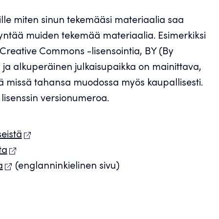
lle miten sinun tekemääsi materiaalia saa
ödyntää muiden tekemää materiaalia. Esimerkiksi
Creative Commons -lisensointia, BY (By
ssi ja alkuperäinen julkaisupaikka on mainittava,
ää missä tahansa muodossa myös kaupallisesti.
lisenssin versionumeroa.
eistä
ta
a
(englanninkielinen sivu)