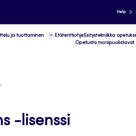
link
Help
ttelu ja tuottaminen
Etätenttiohje
Esitystekniikka opetuks
Opetusta monipuolistavat 
i
 -lisenssi