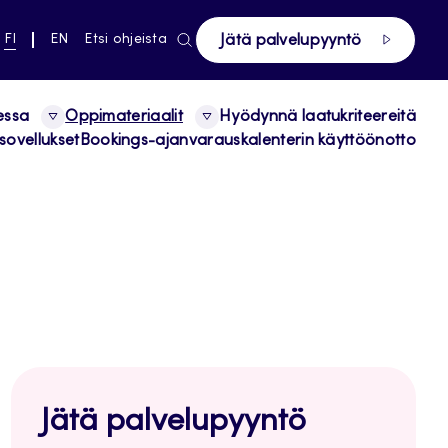
ki pääsivustolle
NYKYINEN
VAIHDA
FI
EN
Etsi ohjeista
Jätä palvelupyyntö
KIELI,
KIELTÄ,
SUOMI
ENGLISH
essa
Oppimateriaalit
Hyödynnä laatukriteereitä
sovellukset
Bookings-ajanvarauskalenterin käyttöönotto
Jätä palvelupyyntö