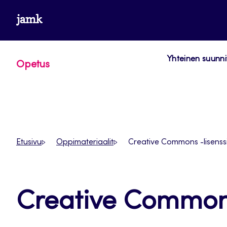
Siirry
www.jamk.fi
suoraan
sisältöön
Yhteinen suunni
Opetus
Etusivu
Oppimateriaalit
Creative Commons -lisenss
Creative Commons