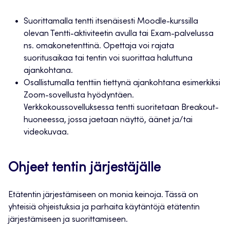
Suorittamalla tentti itsenäisesti Moodle-kurssilla
olevan Tentti-aktiviteetin avulla tai Exam-palvelussa
ns. omakonetenttinä. Opettaja voi rajata
suoritusaikaa tai tentin voi suorittaa haluttuna
ajankohtana.
Osallistumalla tenttiin tiettynä ajankohtana esimerkiksi
Zoom-sovellusta hyödyntäen.
Verkkokoussovelluksessa tentti suoritetaan Breakout-
huoneessa, jossa jaetaan näyttö, äänet ja/tai
videokuvaa.
Ohjeet tentin järjestäjälle
Etätentin järjestämiseen on monia keinoja. Tässä on
yhteisiä ohjeistuksia ja parhaita käytäntöjä etätentin
järjestämiseen ja suorittamiseen.