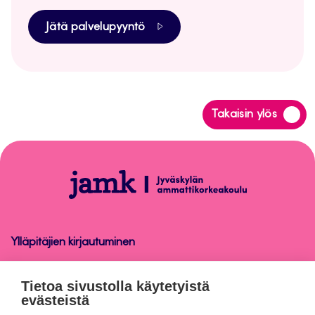
Jätä palvelupyyntö
Siirry
Takaisin ylös
takaisin
sivun
alkuun
Opetus
Ylläpitäjien kirjautuminen
Opetus
Tietoa sivustolla käytetyistä
evästeistä