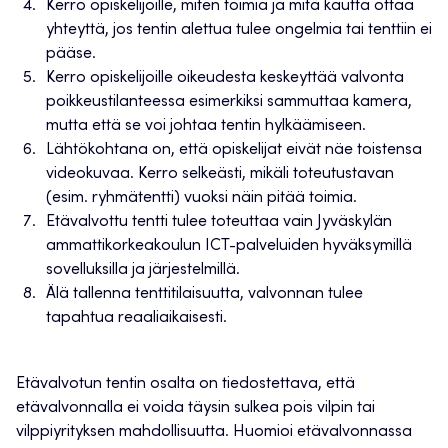
Kerro opiskelijoille, miten toimia ja mitä kautta ottaa
yhteyttä, jos tentin alettua tulee ongelmia tai tenttiin ei
pääse.
Kerro opiskelijoille oikeudesta keskeyttää valvonta
poikkeustilanteessa esimerkiksi sammuttaa kamera,
mutta että se voi johtaa tentin hylkäämiseen.
Lähtökohtana on, että opiskelijat eivät näe toistensa
videokuvaa. Kerro selkeästi, mikäli toteutustavan
(esim. ryhmätentti) vuoksi näin pitää toimia.
Etävalvottu tentti tulee toteuttaa vain Jyväskylän
ammattikorkeakoulun ICT-palveluiden hyväksymillä
sovelluksilla ja järjestelmillä.
Älä tallenna tenttitilaisuutta, valvonnan tulee
tapahtua reaaliaikaisesti.
Etävalvotun tentin osalta on tiedostettava, että
etävalvonnalla ei voida täysin sulkea pois vilpin tai
vilppiyrityksen mahdollisuutta. Huomioi etävalvonnassa