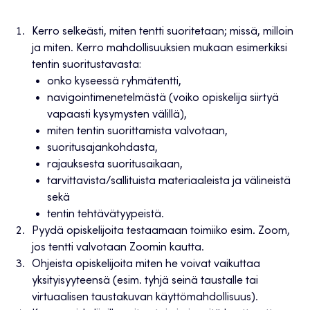
Kerro selkeästi, miten tentti suoritetaan; missä, milloin
ja miten. Kerro mahdollisuuksien mukaan esimerkiksi
tentin suoritustavasta:
onko kyseessä ryhmätentti,
navigointimenetelmästä (voiko opiskelija siirtyä
vapaasti kysymysten välillä),
miten tentin suorittamista valvotaan,
suoritusajankohdasta,
rajauksesta suoritusaikaan,
tarvittavista/sallituista materiaaleista ja välineistä
sekä
tentin tehtävätyypeistä.
Pyydä opiskelijoita testaamaan toimiiko esim. Zoom,
jos tentti valvotaan Zoomin kautta.
Ohjeista opiskelijoita miten he voivat vaikuttaa
yksityisyyteensä (esim. tyhjä seinä taustalle tai
virtuaalisen taustakuvan käyttömahdollisuus).