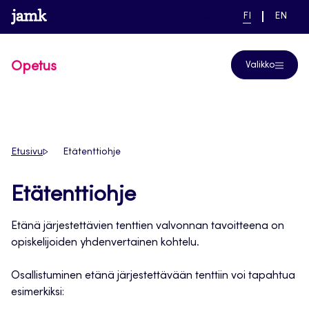
Siirry
www.jamk.fi
linkki pääsivustolle
NYKYINEN
VAIHDA
Help
FI
EN
suoraan
KIELI,
KIELTÄ,
SUOMI
ENGLIS
sisältöön
Opetus
Valikko
Etusivu
Etätenttiohje
Etätenttiohje
Etänä järjestettävien tenttien valvonnan tavoitteena on
opiskelijoiden yhdenvertainen kohtelu.
Osallistuminen etänä järjestettävään tenttiin voi tapahtua
esimerkiksi: