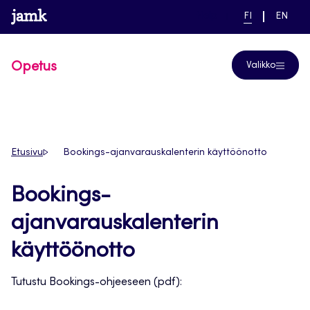
Siirry
www.jamk.fi
linkki pääsivustolle
NYKYINEN
VAIHDA
Help
FI
EN
suoraan
KIELI,
KIELTÄ,
SUOMI
ENGLIS
sisältöön
Opetus
Valikko
Etusivu
Bookings-ajanvarauskalenterin käyttöönotto
Bookings-
ajanvarauskalenterin
käyttöönotto
Tutustu Bookings-ohjeeseen (pdf):