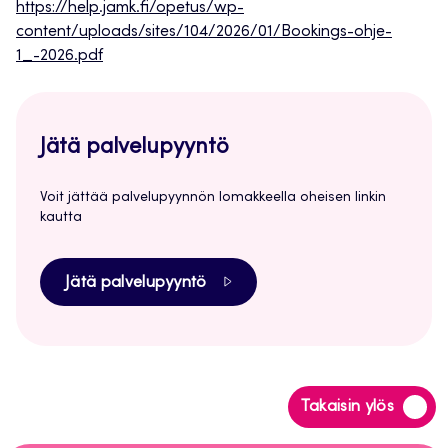
https://help.jamk.fi/opetus/wp-
content/uploads/sites/104/2026/01/Bookings-ohje-
1_-2026.pdf
Jätä palvelupyyntö
Voit jättää palvelupyynnön lomakkeella oheisen linkin
kautta
Jätä palvelupyyntö
Siirry
Takaisin ylös
takaisin