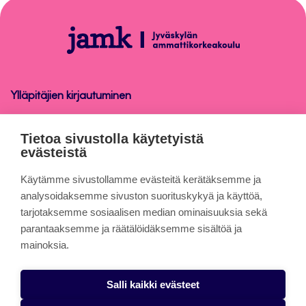
sivun
alkuun
Opetus
Ylläpitäjien kirjautuminen
Opetus
Tietoa sivustolla käytetyistä
evästeistä
Tietoa sivuista
Käytämme sivustollamme evästeitä kerätäksemme ja
analysoidaksemme sivuston suorituskykyä ja käyttöä,
tarjotaksemme sosiaalisen median ominaisuuksia sekä
Evästeet
parantaaksemme ja räätälöidäksemme sisältöä ja
Saavutettavuusseloste
mainoksia.
Tietosuojaseloste
Salli kaikki evästeet
Alasottoilmoitus