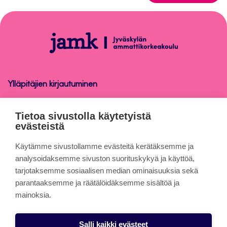
takaisin
sivun
alkuun
Opetus
Ylläpitäjien kirjautuminen
Opetus
Tietoa sivustolla käytetyistä
evästeistä
Tietoa sivuista
Käytämme sivustollamme evästeitä kerätäksemme ja
analysoidaksemme sivuston suorituskykyä ja käyttöä,
tarjotaksemme sosiaalisen median ominaisuuksia sekä
Evästeet
parantaaksemme ja räätälöidäksemme sisältöä ja
Saavutettavuusseloste
mainoksia.
Tietosuojaseloste
Salli kaikki evästeet