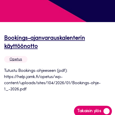
Bookings-ajanvarauskalenterin
Avautuu
käyttöönotto
uuteen
Opetus
välilehteen
Tutustu Bookings-ohjeeseen (pdf):
https://help.jamk.fi/opetus/wp-
content/uploads/sites/104/2026/01/Bookings-ohje-
1_-2026.pdf
Siirry
Takaisin ylös