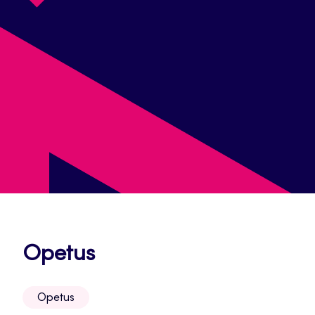
Avautuu
Opetus
uuteen
Opetus
välilehteen