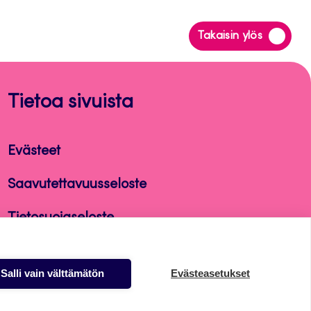
Siirry
Takaisin ylös
takaisin
sivun
alkuun
Tietoa sivuista
Evästeet
Saavutettavuusseloste
Tietosuojaseloste
Alasottoilmoitus
Salli vain välttämätön
Evästeasetukset