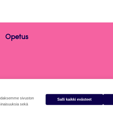
Opetus
oidaksemme sivuston
Salli kaikki evästeet
minaisuuksia sekä