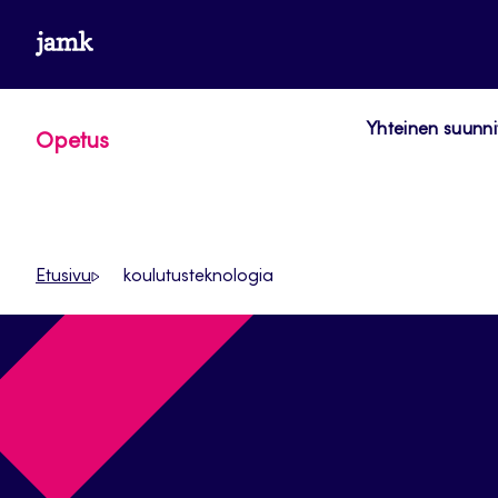
Siirry
www.jamk.fi
suoraan
sisältöön
Yhteinen suunni
Opetus
Etusivu
koulutusteknologia