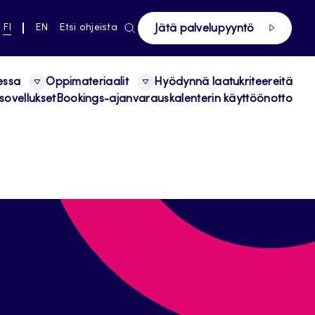
ki pääsivustolle
NYKYINEN
VAIHDA
FI
EN
Etsi ohjeista
Jätä palvelupyyntö
KIELI,
KIELTÄ,
SUOMI
ENGLISH
essa
Oppimateriaalit
Hyödynnä laatukriteereitä
sovellukset
Bookings-ajanvarauskalenterin käyttöönotto