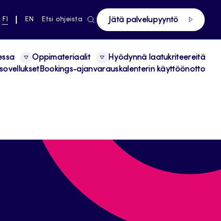
ki pääsivustolle
NYKYINEN
VAIHDA
FI
EN
Etsi ohjeista
Jätä palvelupyyntö
KIELI,
KIELTÄ,
SUOMI
ENGLISH
essa
Oppimateriaalit
Hyödynnä laatukriteereitä
sovellukset
Bookings-ajanvarauskalenterin käyttöönotto