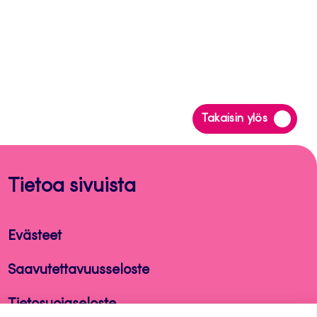
Siirry
Takaisin ylös
takaisin
sivun
alkuun
Tietoa sivuista
Evästeet
Saavutettavuusseloste
Tietosuojaseloste