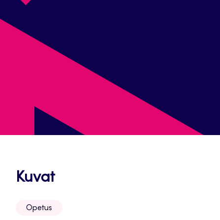
Avautuu
Kuvat
uuteen
Opetus
välilehteen