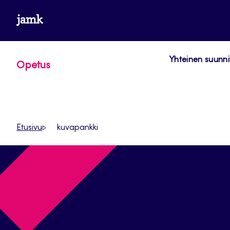
Siirry
www.jamk.fi
suoraan
sisältöön
Yhteinen suunni
Opetus
Etusivu
kuvapankki