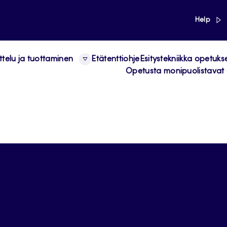
link
Help
ttelu ja tuottaminen
Etätenttiohje
Esitystekniikka opetuks
Opetusta monipuolistavat 