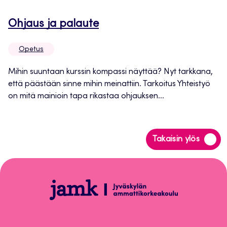
Avautuu
Ohjaus ja palaute
uuteen
Opetus
välilehteen
Mihin suuntaan kurssin kompassi näyttää? Nyt tarkkana,
että päästään sinne mihin meinattiin. Tarkoitus Yhteistyö
on mitä mainioin tapa rikastaa ohjauksen...
Siirry
Takaisin ylös
takaisin
sivun
alkuun
Opetus