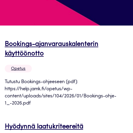
Bookings-ajanvarauskalenterin
Avautuu
käyttöönotto
uuteen
Opetus
välilehteen
Tutustu Bookings-ohjeeseen (pdf):
https://help.jamk.fi/opetus/wp-
content/uploads/sites/104/2026/01/Bookings-ohje-
1_-2026.pdf
Avautuu
Hyödynnä laatukriteereitä