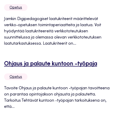
uuteen
Opetus
välilehteen
Jamkin Digipedagogiset laatukriteerit määrittelevät
verkko-opetuksen toimintaperiaatteita ja laatua. Voit
hyödyntää laatukriteereitä verkkototeutuksen
suunnittelussa ja olemassa olevan verkkototeutuksen
laatutarkastuksessa. Laatukriteerit on...
Avaut
Ohjaus ja palaute kuntoon -työpaja
uuteen
Opetus
välileh
Tavoite Ohjaus ja palaute kuntoon -työpajan tavoitteena
on parantaa opintojakson ohjausta ja palautetta.
Tarkoitus Tehtävät kuntoon -työpajan tarkoituksena on,
että...