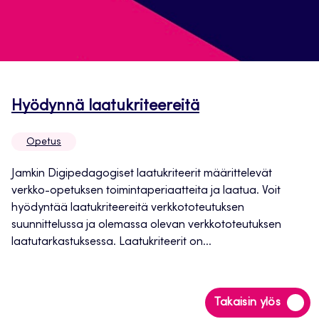
Avautuu
Hyödynnä laatukriteereitä
uuteen
Opetus
välilehteen
Jamkin Digipedagogiset laatukriteerit määrittelevät
verkko-opetuksen toimintaperiaatteita ja laatua. Voit
hyödyntää laatukriteereitä verkkototeutuksen
suunnittelussa ja olemassa olevan verkkototeutuksen
laatutarkastuksessa. Laatukriteerit on...
Siirry
Takaisin ylös