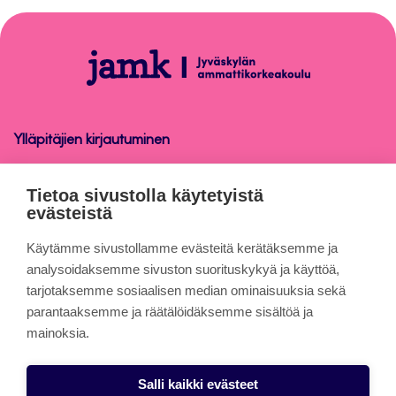
takaisin
sivun
alkuun
Opetus
Ylläpitäjien kirjautuminen
Opetus
Tietoa sivustolla käytetyistä
evästeistä
Tietoa sivuista
Käytämme sivustollamme evästeitä kerätäksemme ja
analysoidaksemme sivuston suorituskykyä ja käyttöä,
tarjotaksemme sosiaalisen median ominaisuuksia sekä
Evästeet
parantaaksemme ja räätälöidäksemme sisältöä ja
Saavutettavuusseloste
mainoksia.
Tietosuojaseloste
Salli kaikki evästeet