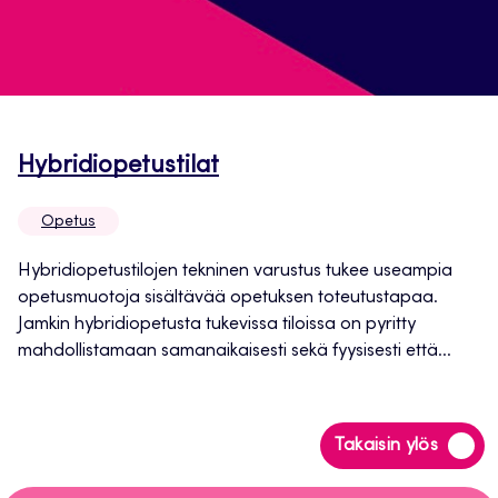
Avautuu
Hybridiopetustilat
uuteen
Opetus
välilehteen
Hybridiopetustilojen tekninen varustus tukee useampia
opetusmuotoja sisältävää opetuksen toteutustapaa.
Jamkin hybridiopetusta tukevissa tiloissa on pyritty
mahdollistamaan samanaikaisesti sekä fyysisesti että...
Siirry
Takaisin ylös
takaisin