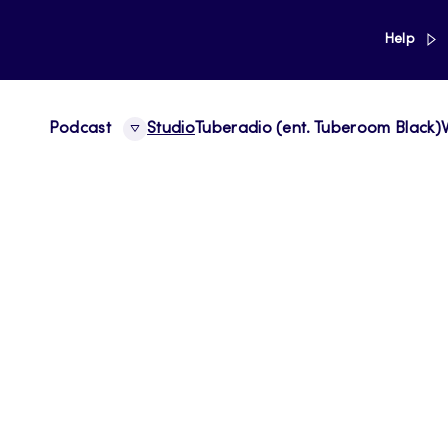
link
Help
Podcast
Studio
Tuberadio (ent. Tuberoom Black)