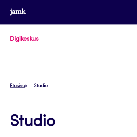
Siirry
www.jamk.fi
suoraan
sisältöön
Digikeskus
Etusivu
Studio
Studio