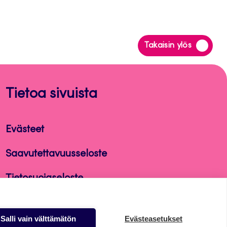
Siirry
Takaisin ylös
takaisin
sivun
alkuun
Tietoa sivuista
Evästeet
Saavutettavuusseloste
Tietosuojaseloste
Alasottoilmoitus
Salli vain välttämätön
Evästeasetukset