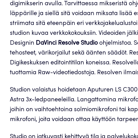
digimikserin avulla. Tarvittaessa mikseristä 
läppärille ja siellä sitä voidaan miksata lisää 
striimata sitä eteenpäin eri verkkojakelualusto
studion kuvaa verkkokokouksiin. Videoiden jälki
Designin
DaVinci Resolve Studio
ohjelmistoa. S
tehosteet, värikorjailut sekä äänten säädöt. R
Digikeskuksen editointitilan koneissa. Resolve
tuottamia Raw-videotiedostoja. Resolven ilmai
Studion valaistus hoidetaan Aputuren LS C300d 
Astra 3x-ledpaneeleilla. Langattomina mikrof
joihin on vaihtoehtoina solmiomikrofoni tai k
mikrofoni, joita voidaan ottaa käyttöön tarpe
Studio on jatkuvasti kehittyvä tila ja palveluko