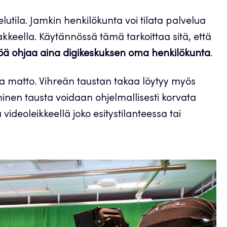
utila. Jamkin henkilökunta voi tilata palvelua
kkeella. Käytännössä tämä tarkoittaa sitä, että
ttöä ohjaa aina digikeskuksen oma henkilökunta
.
a matto. Vihreän taustan takaa löytyy myös
ininen tausta voidaan ohjelmallisesti korvata
 videoleikkeellä joko esitystilanteessa tai