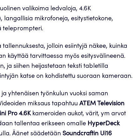
linen valikoima ledvaloja, 4.6K
 langallisia mikrofoneja, esitystietokone,
ä teleprompteri.
allennuksesta, jolloin esiintyjä näkee, kuinka
an käyttää tarvittaessa myös esitysvälineenä.
 ja siihen heijastetaan teksti tabletilla
iintyjän katse on kohdistettu suoraan kameraan.
an ja yhtenäisen työnkulun vuoksi saman
. Videoiden miksaus tapahtuu
ATEM Television
ni Pro 4.6K
kameroiden aukot, värit, ym arvot
idaan tallentaa erikseen omalle
HyperDeck
dulla. Äänet säädetään
Soundcraftin Ui16