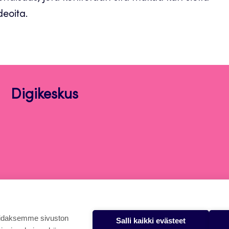
eoita.
Digikeskus
oidaksemme sivuston
Salli kaikki evästeet