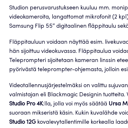
Studion perusvarustukseen kuuluu mm. monipuo
videokameroita, langattomat mikrofonit (2 kpl),
Samsung Flip 55″ digitaalinen fläppitaulu sek
Fläppitauluun voidaan näyttää esim. livekuvaa t
hän sijoittuu videokuvassa. Fläppitaulua voida
Teleprompteri sijoitetaan kameran linssin eteen,
pyörivästä teleprompter-ohjemasta, jolloin es
Videotallennusjärjestelmäksi on valittu sujuv
valmistajan eli Blackmagic Designin tuotteita
Studio Pro 4K
:lla, jolla voi myös säätää
Ursa Mi
suoraan mikseristä käsin. Kukin kuvalähde vo
Studio 12G
kovalevytallentimille korkealla laa