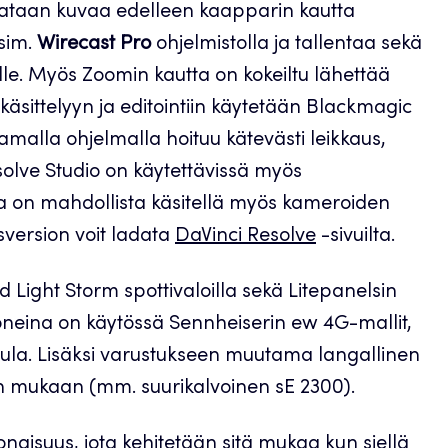
ohjataan kuvaa edelleen kaapparin kautta
esim.
Wirecast Pro
ohjelmistolla ja tallentaa sekä
ille. Myös Zoomin kautta on kokeiltu lähettää
käsittelyyn ja editointiin käytetään Blackmagic
amalla ohjelmalla hoituu kätevästi leikkaus,
esolve Studio on käytettävissä myös
lla on mahdollista käsitellä myös kameroiden
sversion voit ladata
DaVinci Resolve
-sivuilta.
Light Storm spottivaloilla sekä Litepanelsin
oneina on käytössä Sennheiserin ew 4G-mallit,
apula. Lisäksi varustukseen muutama langallinen
en mukaan (mm. suurikalvoinen sE 2300).
konaisuus, jota kehitetään sitä mukaa kun siellä