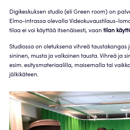
Digikeskuksen studio (eli Green room) on palvel
Elmo-intrassa olevalla Videokuvaustilaus-loma
tilaa ei voi käyttää itsenäisesti, vaan
tilan käy
Studiossa on oletuksena vihreä taustakangas j
sininen, musta ja valkoinen tausta. Vihreä ja s
esim. esitysmateriaalilla, maisemalla tai vaikka
jälkikäteen.