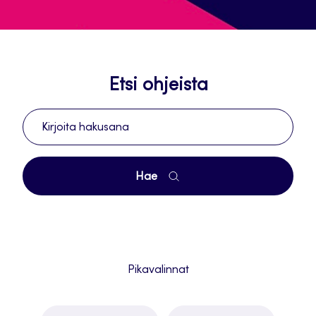
Etsi ohjeista
Etsi
sivustolta
Hae
Pikavalinnat