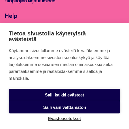
Ylläpitäjien kirjautuminen
Help
Jyväskylän ammattikorkeakoulun ohjesivusto
Tietoa sivustolla käytetyistä
evästeistä
Tietoa sivuista
Käytämme sivustollamme evästeitä kerätäksemme ja
analysoidaksemme sivuston suorituskykyä ja käyttöä,
tarjotaksemme sosiaalisen median ominaisuuksia sekä
Evästeet
parantaaksemme ja räätälöidäksemme sisältöä ja
Saavutettavuusseloste
mainoksia.
Tietosuojaseloste
Salli kaikki evästeet
Alasottoilmoitus
Salli vain välttämätön
Evästeasetukset