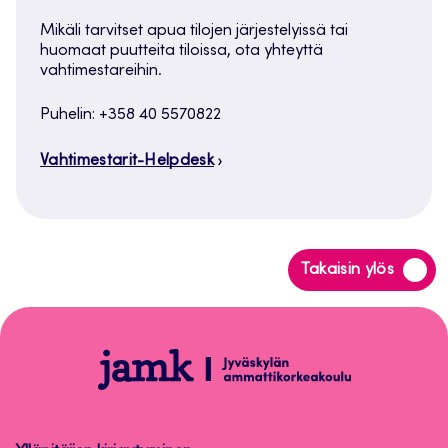
Mikäli tarvitset apua tilojen järjestelyissä tai
huomaat puutteita tiloissa, ota yhteyttä
vahtimestareihin.
Puhelin: +358 40 5570822
Vahtimestarit-Helpdesk
Siirry
Takaisin ylös
takaisin
sivun
alkuun
Help