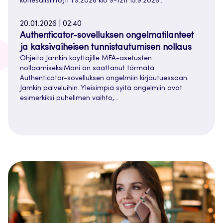
konesalisiirto)ti 1.9.2026 klo 9-12ti 15.9.2026…
20.01.2026 | 02:40
Authenticator-sovelluksen ongelmatilanteet
ja kaksivaiheisen tunnistautumisen nollaus
Ohjeita Jamkin käyttäjille MFA-asetusten
nollaamiseksiMoni on saattanut törmätä
Authenticator-sovelluksen ongelmiin kirjautuessaan
Jamkin palveluihin. Yleisimpiä syitä ongelmiin ovat
esimerkiksi puhelimen vaihto,…