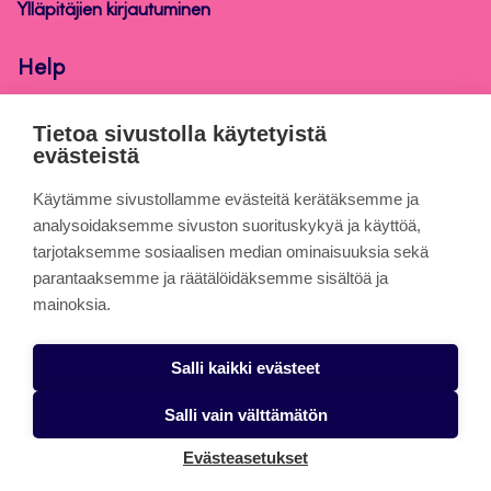
Ylläpitäjien kirjautuminen
Help
Jyväskylän ammattikorkeakoulun ohjesivusto
Tietoa sivustolla käytetyistä
evästeistä
Tietoa sivuista
Käytämme sivustollamme evästeitä kerätäksemme ja
analysoidaksemme sivuston suorituskykyä ja käyttöä,
tarjotaksemme sosiaalisen median ominaisuuksia sekä
Evästeet
parantaaksemme ja räätälöidäksemme sisältöä ja
Saavutettavuusseloste
mainoksia.
Tietosuojaseloste
Salli kaikki evästeet
Alasottoilmoitus
Salli vain välttämätön
Evästeasetukset