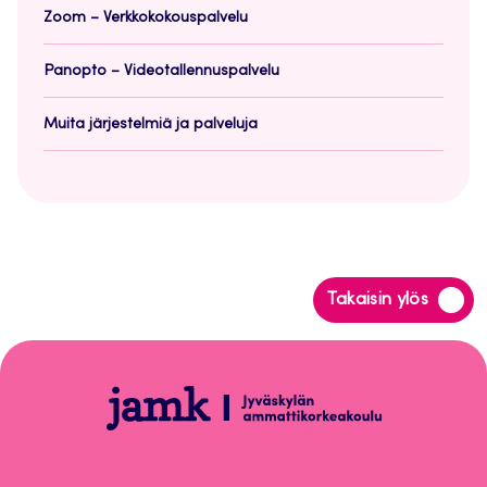
Zoom – Verkkokokouspalvelu
Panopto – Videotallennuspalvelu
Muita järjestelmiä ja palveluja
Siirry
Takaisin ylös
takaisin
sivun
alkuun
Help