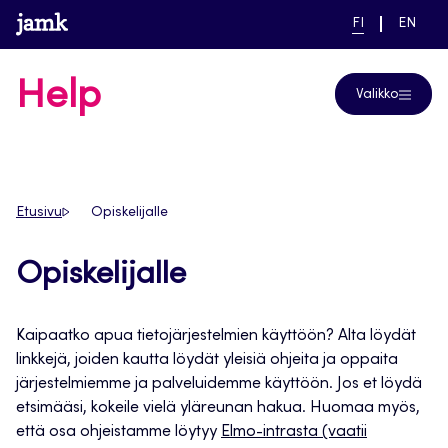
Siirry
www.jamk.fi
NYKYINEN
VAIHDA
FI
EN
suoraan
KIELI,
KIELTÄ,
SUOMI
ENGLIS
sisältöön
Help
Valikko
Etusivu
Opiskelijalle
Opiskelijalle
Kaipaatko apua tietojärjestelmien käyttöön? Alta löydät
linkkejä, joiden kautta löydät yleisiä ohjeita ja oppaita
järjestelmiemme ja palveluidemme käyttöön. Jos et löydä
etsimääsi, kokeile vielä yläreunan hakua. Huomaa myös,
että osa ohjeistamme löytyy
Elmo-intrasta (vaatii