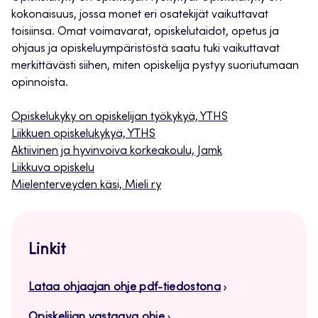
kokonaisuus, jossa monet eri osatekijät vaikuttavat
toisiinsa. Omat voimavarat, opiskelutaidot, opetus ja
ohjaus ja opiskeluympäristöstä saatu tuki vaikuttavat
merkittävästi siihen, miten opiskelija pystyy suoriutumaan
opinnoista.
Opiskelukyky on opiskelijan työkykyä, YTHS
Liikkuen opiskelukykyä, YTHS
Aktiivinen ja hyvinvoiva korkeakoulu, Jamk
Liikkuva opiskelu
Mielenterveyden käsi, Mieli ry
Linkit
Lataa ohjaajan ohje pdf-tiedostona
Opiskelijan vastaava ohje