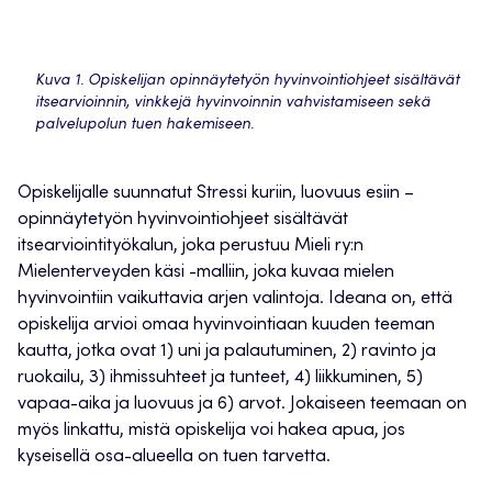
Kuva 1. Opiskelijan opinnäytetyön hyvinvointiohjeet sisältävät
itsearvioinnin, vinkkejä hyvinvoinnin vahvistamiseen sekä
palvelupolun tuen hakemiseen.
Opiskelijalle suunnatut Stressi kuriin, luovuus esiin –
opinnäytetyön hyvinvointiohjeet sisältävät
itsearviointityökalun, joka perustuu Mieli ry:n
Mielenterveyden käsi -malliin, joka kuvaa mielen
hyvinvointiin vaikuttavia arjen valintoja. Ideana on, että
opiskelija arvioi omaa hyvinvointiaan kuuden teeman
kautta, jotka ovat 1) uni ja palautuminen, 2) ravinto ja
ruokailu, 3) ihmissuhteet ja tunteet, 4) liikkuminen, 5)
vapaa-aika ja luovuus ja 6) arvot. Jokaiseen teemaan on
myös linkattu, mistä opiskelija voi hakea apua, jos
kyseisellä osa-alueella on tuen tarvetta.