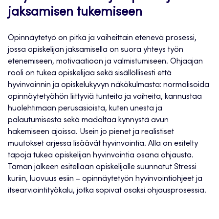
jaksamisen tukemiseen
Opinnäytetyö on pitkä ja vaiheittain etenevä prosessi,
jossa opiskelijan jaksamisella on suora yhteys työn
etenemiseen, motivaatioon ja valmistumiseen. Ohjaajan
rooli on tukea opiskelijaa sekä sisällöllisesti että
hyvinvoinnin ja opiskelukyvyn näkökulmasta: normalisoida
opinnäytetyöhön liittyviä tunteita ja vaiheita, kannustaa
huolehtimaan perusasioista, kuten unesta ja
palautumisesta sekä madaltaa kynnystä avun
hakemiseen ajoissa. Usein jo pienet ja realistiset
muutokset arjessa lisäävät hyvinvointia. Alla on esitelty
tapoja tukea opiskelijan hyvinvointia osana ohjausta.
Tämän jälkeen esitellään opiskelijalle suunnatut Stressi
kuriin, luovuus esiin – opinnäytetyön hyvinvointiohjeet ja
itsearviointityökalu, jotka sopivat osaksi ohjausprosessia.