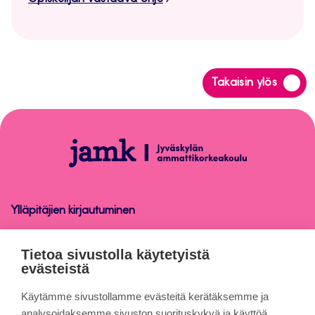
Siirry
Takaisin ylös
takaisin
sivun
alkuun
Opinnäytetyön
ohjaus
Ylläpitäjien kirjautuminen
Opinnäytetyön ohjaus
Tietoa sivustolla käytetyistä
evästeistä
Tietoa sivuista
Käytämme sivustollamme evästeitä kerätäksemme ja
analysoidaksemme sivuston suorituskykyä ja käyttöä,