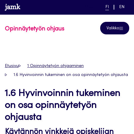
Siirry
www.jamk.fi
linkki pääsivustolle
NYKYINEN
VAIHDA
Help
FI
EN
suoraan
KIELI,
KIELTÄ,
SUOMI
ENGLIS
sisältöön
Opinnäytetyön ohjaus
Valikko
Etusivu
1 Opinnäytetyön ohjaaminen
1.6 Hyvinvoinnin tukeminen on osa opinnäytetyön ohjausta
1.6 Hyvinvoinnin tukeminen
on osa opinnäytetyön
ohjausta
Käytännön vinkkejä opiskelijan