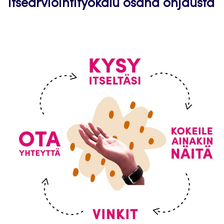
itsearviointityökalu osana ohjausta