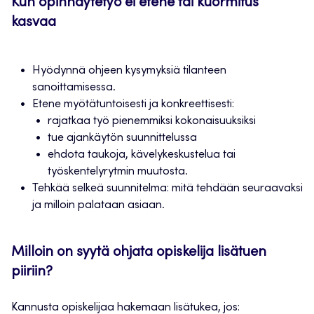
Kun opinnäytetyö ei etene tai kuormitus
kasvaa
Hyödynnä ohjeen kysymyksiä tilanteen
sanoittamisessa.
Etene myötätuntoisesti ja konkreettisesti:
rajatkaa työ pienemmiksi kokonaisuuksiksi
tue ajankäytön suunnittelussa
ehdota taukoja, kävelykeskustelua tai
työskentelyrytmin muutosta.
Tehkää selkeä suunnitelma: mitä tehdään seuraavaksi
ja milloin palataan asiaan.
Milloin on syytä ohjata opiskelija lisätuen
piiriin?
Kannusta opiskelijaa hakemaan lisätukea, jos: