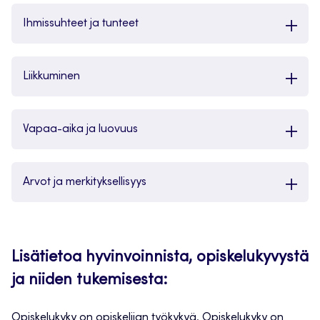
Ihmissuhteet ja tunteet
Liikkuminen
Vapaa-aika ja luovuus
Arvot ja merkityksellisyys
Lisätietoa hyvinvoinnista, opiskelukyvystä
ja niiden tukemisesta:
Opiskelukyky on opiskelijan työkykyä. Opiskelukyky on