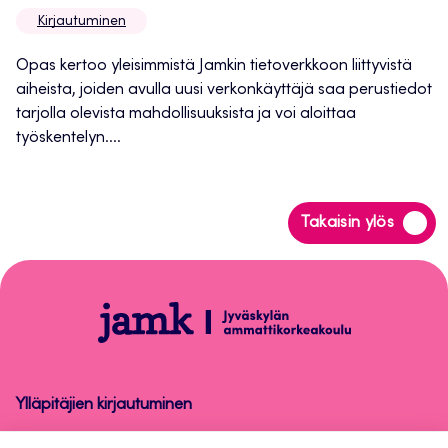
uuteen
Kirjautuminen
välilehteen
Opas kertoo yleisimmistä Jamkin tietoverkkoon liittyvistä
aiheista, joiden avulla uusi verkonkäyttäjä saa perustiedot
tarjolla olevista mahdollisuuksista ja voi aloittaa
työskentelyn....
Siirry
Takaisin ylös
takaisin
sivun
alkuun
Kirjautuminen
Ylläpitäjien kirjautuminen