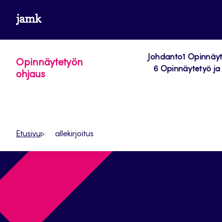
Siirry
www.jamk.fi
suoraan
sisältöön
Johdanto
1 Opinnäy
Opinnäytetyön
6 Opinnäytetyö ja 
ohjaus
Etusivu
allekirjoitus