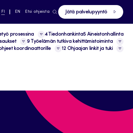
ki pääsivustolle
NYKYINEN
VAIHDA
FI
EN
Etsi ohjeista
Jätä palvelupyyntö
KIELI,
KIELTÄ,
SUOMI
ENGLISH
etyö prosessina
4 Tiedonhankinta
5 Aineistonhallinta
tsaukset
9 Työelämän tutkiva kehittämistoiminta
ohjeet koordinaattorille
12 Ohjaajan linkit ja tuki