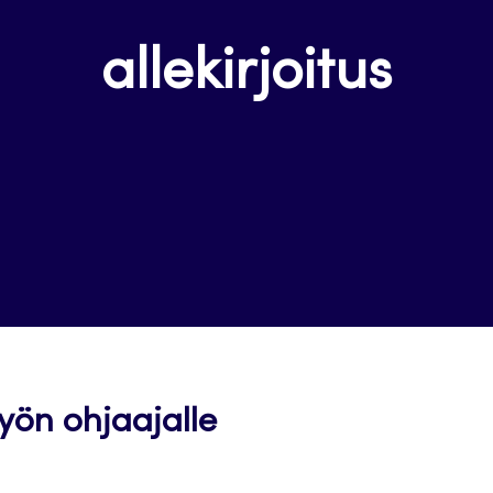
allekirjoitus
Avautuu
yön ohjaajalle
uuteen