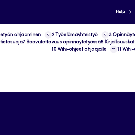
link
Help
tetyön ohjaaminen
2 Työelämäyhteistyö
3 Opinnäyt
tietosuoja
7 Saavutettavuus opinnäytetyössä
8 Kirjallisuuska
10 Wihi-ohjeet ohjaajalle
11 Wihi-