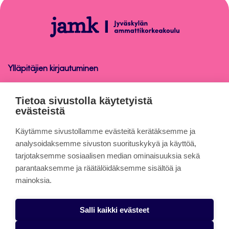
sivun
alkuun
Opinnäytetyön
ohjaus
Ylläpitäjien kirjautuminen
Opinnäytetyön ohjaus
Tietoa sivustolla käytetyistä
evästeistä
Tietoa sivuista
Käytämme sivustollamme evästeitä kerätäksemme ja
analysoidaksemme sivuston suorituskykyä ja käyttöä,
tarjotaksemme sosiaalisen median ominaisuuksia sekä
Evästeet
parantaaksemme ja räätälöidäksemme sisältöä ja
Saavutettavuusseloste
mainoksia.
Tietosuojaseloste
Salli kaikki evästeet
Alasottoilmoitus