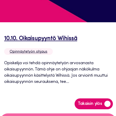
Avautuu
10.10. Oikaisupyyntö Wihissä
uuteen
Opinnäytetyön ohjaus
välilehteen
Opiskelija voi tehdä opinnäytetyön arvosanasta
oikaisupyynnön. Tämä ohje on ohjaajan näkökulma
oikaisupyynnön käsittelystä Wihissä. Jos arviointi muuttui
oikaisupyynnön seurauksena, tee...
Siirry
Takaisin ylös
takaisin