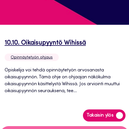
Avautuu
10.10. Oikaisupyyntö Wihissä
uuteen
Opinnäytetyön ohjaus
välilehteen
Opiskelija voi tehdä opinnäytetyön arvosanasta
oikaisupyynnön. Tämä ohje on ohjaajan näkökulma
oikaisupyynnön käsittelystä Wihissä. Jos arviointi muuttui
oikaisupyynnön seurauksena, tee...
Siirry
Takaisin ylös
takaisin