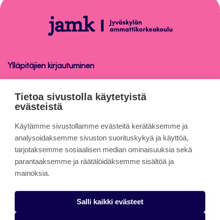
sivun
alkuun
Opinnäytetyön
ohjaus
Ylläpitäjien kirjautuminen
Opinnäytetyön ohjaus
Tietoa sivustolla käytetyistä
evästeistä
Tietoa sivuista
Käytämme sivustollamme evästeitä kerätäksemme ja
analysoidaksemme sivuston suorituskykyä ja käyttöä,
tarjotaksemme sosiaalisen median ominaisuuksia sekä
Evästeet
parantaaksemme ja räätälöidäksemme sisältöä ja
Saavutettavuusseloste
mainoksia.
Tietosuojaseloste
Salli kaikki evästeet
Alasottoilmoitus