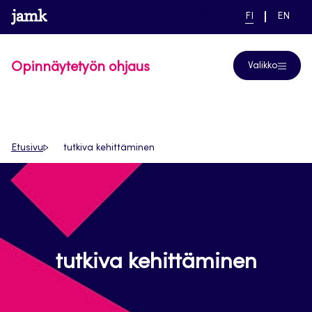
Siirry
www.jamk.fi
linkki pääsivustolle
NYKYINEN
VAIHDA
Help
FI
EN
suoraan
KIELI,
KIELTÄ,
SUOMI
ENGLIS
sisältöön
Opinnäytetyön ohjaus
Valikko
Etusivu
tutkiva kehittäminen
tutkiva kehittäminen