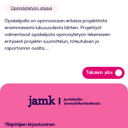
uuteen
Opinnäytetyön ohjaus
välilehteen
Opiskelijoilla on opinnoissaan erilaisia projektitöitä
ensimmäisestä lukuvuodesta lähtien. Projetityöt
valmentavat opiskelijoita opinnäytetyön tekemiseen
erityisesti projektin suunnittelun, toteutuksen ja
raportoinnin osalta....
Siirry
Takaisin ylös
takaisin
sivun
alkuun
Opinnäytetyön
ohjaus
Ylläpitäjien kirjautuminen