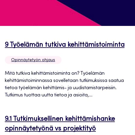
Av
9 Työelämän tutkiva kehittämistoiminta
uut
Opinnäytetyön ohjaus
väl
Mitä tutkiva kehittämistoiminta on? Työelämän
kehittämistoiminnassa sovelletaan tutkimuksissa saatua
tietoa työelämän kehittämis- ja uudistamistarpeisiin.
Tutkimus tuottaa uutta tietoa ja asioita,...
9.1 Tutkimuksellinen kehittämishanke
Avautuu
opinnäytetyönä vs projektityö