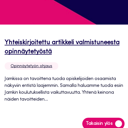
Yhteiskirjoitettu artikkeli valmistuneesta
Avautuu
opinnäytetyöstä
uuteen
Opinnäytetyön ohjaus
välilehteen
Jamkissa on tavoittena tuoda opiskelijoiden osaamista
näkyviin entistä laajemmin. Samalla haluamme tuoda esiin
Jamkin koulutuksellista vaikuttavuutta. Yhtenä keinona
näiden tavoitteiden...
Siirry
Takaisin ylös