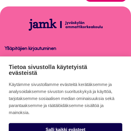
takaisin
sivun
alkuun
Opinnäytetyön
ohjaus
Ylläpitäjien kirjautuminen
Opinnäytetyön ohjaus
Tietoa sivustolla käytetyistä
evästeistä
Tietoa sivuista
Käytämme sivustollamme evästeitä kerätäksemme ja
analysoidaksemme sivuston suorituskykyä ja käyttöä,
tarjotaksemme sosiaalisen median ominaisuuksia sekä
Evästeet
parantaaksemme ja räätälöidäksemme sisältöä ja
Saavutettavuusseloste
mainoksia.
Tietosuojaseloste
Salli kaikki evästeet