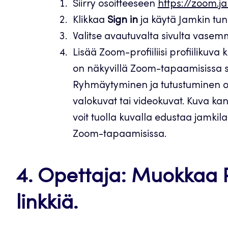
Siirry osoitteeseen
https://zoom.ja
Klikkaa
Sign in
ja käytä Jamkin tu
Valitse avautuvalta sivulta vase
Lisää Zoom-profiiliisi profiilikuva 
on näkyvillä Zoom-tapaamisissa si
Ryhmäytyminen ja tutustuminen o
valokuvat tai videokuvat. Kuva kanna
voit tuolla kuvalla edustaa jamki
Zoom-tapaamisissa.
4. Opettaja: Muokkaa 
linkkiä.