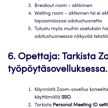
Breakout room – aktiivinen
Waiting room – aktiivinen tai ei a
tapaamisissasi odotushuonetta
Tutustu myös muihin asetuksiin hal
odotushuoneessa näkyvää tekstiä
6. Opettaja: Tarkista 
työpöytäsovelluksessa.
Käynnistä Zoom-sovellus koneeltasi.
käyttämällä
SSO
.
Tarkista
Personal Meeting ID sett