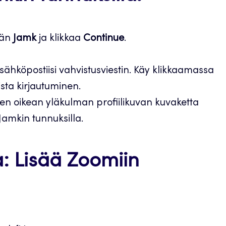
ään
Jamk
ja klikkaa
Continue
.
ähköpostiisi vahvistusviestin. Käy klikkaamassa
ista kirjautuminen.
sen oikean yläkulman profiilikuvan kuvaketta
 Jamkin tunnuksilla.
a: Lisää Zoomiin