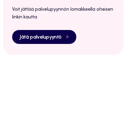
Voit jättää palvelupyynnön lomakkeella oheisen
linkin kautta
Jätä palvelupyyntö