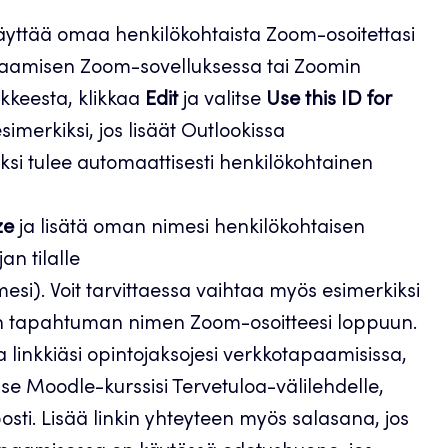
äyttää omaa henkilökohtaista Zoom-osoitettasi
paamisen Zoom-sovelluksessa tai Zoomin
kkeesta, klikkaa
Edit
ja valitse
Use this ID for
imerkiksi, jos lisäät Outlookissa
iksi tulee automaattisesti henkilökohtainen
ze
ja lisätä oman nimesi henkilökohtaisen
n tilalle
i). Voit tarvittaessa vaihtaa myös esimerkiksi
ävän tapahtuman nimen Zoom-osoitteesi loppuun.
a linkkiäsi opintojaksojesi verkkotapaamisissa,
sää se Moodle-kurssisi Tervetuloa-välilehdelle,
lposti. Lisää linkin yhteyteen myös salasana, jos