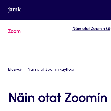
Siirry
www.jamk.fi
suoraan
sisältöön
Näin otat Zoomin kä
Zoom
Etusivu
Näin otat Zoomin käyttöön
Näin otat Zoomin