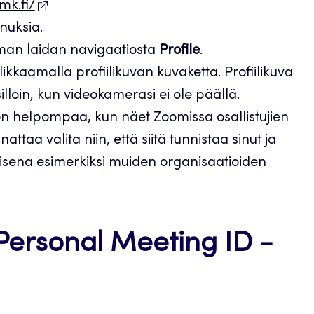
mk.fi/
nnuksia.
mman laidan navigaatiosta
Profile
.
klikkaamalla profiilikuvan kuvaketta. Profiilikuva
lloin, kun videokamerasi ei ole päällä.
n helpompaa, kun näet Zoomissa osallistujien
ttaa valita niin, että siitä tunnistaa sinut ja
laisena esimerkiksi muiden organisaatioiden
Personal Meeting ID -