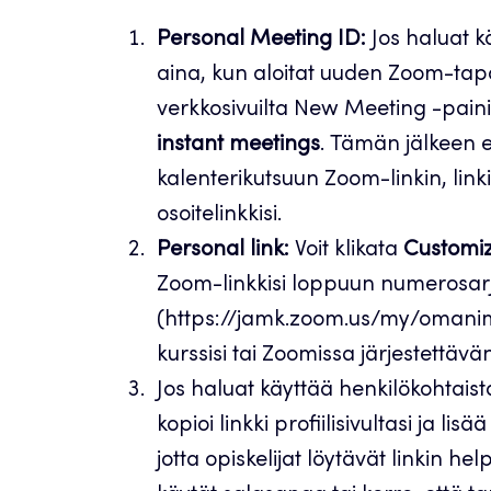
Personal Meeting ID:
Jos haluat k
aina, kun aloitat uuden Zoom-ta
verkkosivuilta New Meeting -paini
instant meetings
. Tämän jälkeen es
kalenterikutsuun Zoom-linkin, link
osoitelinkkisi.
Personal link:
Voit klikata
Customi
Zoom-linkkisi loppuun numerosarja
(https://jamk.zoom.us/my/omanimes
kurssisi tai Zoomissa järjestett
Jos haluat käyttää henkilökohtaist
kopioi linkki profiilisivultasi ja li
jotta opiskelijat löytävät linkin he