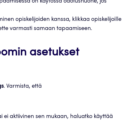
tapaamisessa on käytössä odotushuone, jos
en opiskelijoiden kanssa, klikkaa opiskelijoille
äsette varmasti samaan tapaamiseen.
Zoomin asetukset
gs
. Varmista, että
i ei aktiivinen sen mukaan, haluatko käyttää