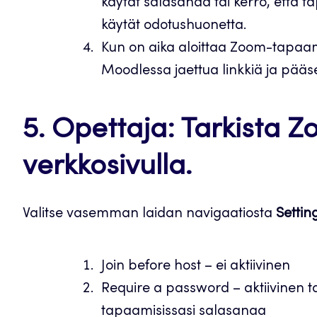
käytät salasanaa tai kerro, että 
käytät odotushuonetta.
Kun on aika aloittaa Zoom-tapaamin
Moodlessa jaettua linkkiä ja pä
5. Opettaja: Tarkista 
verkkosivulla.
Valitse vasemman laidan navigaatiosta
Settin
Join before host – ei aktiivinen
Require a password – aktiivinen ta
tapaamisissasi salasanaa