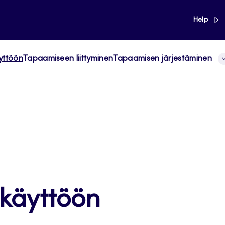
link
Help
yttöön
Tapaamiseen liittyminen
Tapaamisen järjestäminen
 käyttöön