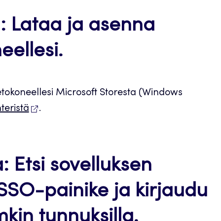
ja: Lataa ja asenna
eellesi.
tokoneellesi Microsoft Storesta (Windows
eristä
.
a: Etsi sovelluksen
SSO-painike ja kirjaudu
in tunnuksilla.