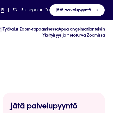
ki pääsivustolle
NYKYINEN
VAIHDA
FI
EN
Etsi ohjeista
Jätä palvelupyyntö
KIELI,
KIELTÄ,
SUOMI
ENGLISH
Työkalut Zoom-tapaamisessa
Apua ongelmatilanteisiin
Yksityisyys ja tietoturva Zoomissa
Jätä palvelupyyntö