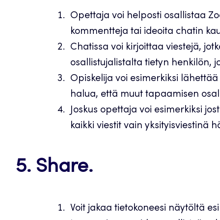
Opettaja voi helposti osallistaa 
kommentteja tai ideoita chatin kau
Chatissa voi kirjoittaa viestejä, jot
osallistujalistalta tietyn henkilön, j
Opiskelija voi esimerkiksi lähettää 
halua, että muut tapaamisen osal
Joskus opettaja voi esimerkiksi j
kaikki viestit vain yksityisviestinä h
5. Share.
Voit jakaa tietokoneesi näytöltä es