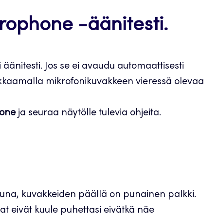
crophone -äänitesti.
änitesti. Jos se ei avaudu automaattisesti
ikkaamalla mikrofonikuvakkeen vieressä olevaa
hone
ja seuraa näytölle tulevia ohjeita.
tuna, kuvakkeiden päällä on punainen palkki.
at eivät kuule puhettasi eivätkä näe