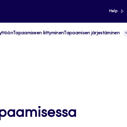
link
Help
yttöön
Tapaamiseen liittyminen
Tapaamisen järjestäminen
apaamisessa