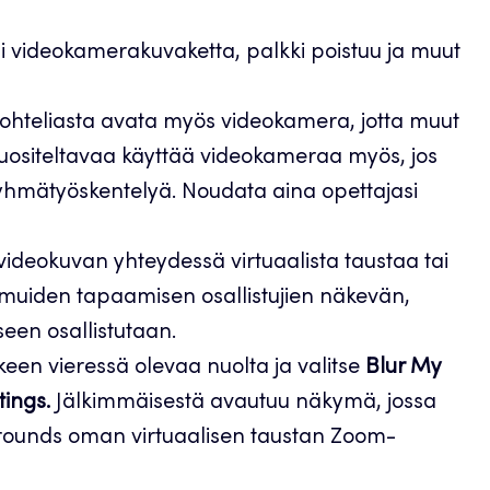
ai videokamerakuvaketta, palkki poistuu ja muut
teliasta avata myös videokamera, jotta muut
suositeltavaa käyttää videokameraa myös, jos
hmätyöskentelyä. Noudata aina opettajasi
ideokuvan yhteydessä virtuaalista taustaa tai
 muiden tapaamisen osallistujien näkevän,
een osallistutaan.
een vieressä olevaa nuolta ja valitse
Blur My
tings.
Jälkimmäisestä avautuu näkymä, jossa
kgrounds oman virtuaalisen taustan Zoom-