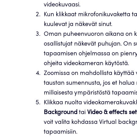
videokuvaasi.
Kun klikkaat mikrofonikuvaketta t
kuulevat ja näkevät sinut.
Oman puheenvuoron aikana on koh
osallistujat näkevät puhujan. On 
tapaamisen ohjelmassa on pienry
ohjeita videokameran käytöstä.
Zoomissa on mahdollista käyttää v
taustan sumennusta, jos et halua
millaisesta ympäristöstä tapaamis
Klikkaa nuolta videokamerakuvakk
Background
tai
Video & effects set
voit valita kohdassa Virtual bac
tapaamisiin.