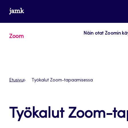
Siirry
www.jamk.fi
suoraan
sisältöön
Näin otat Zoomin kä
Zoom
Etusivu
Työkalut Zoom-tapaamisessa
Työkalut Zoom-t