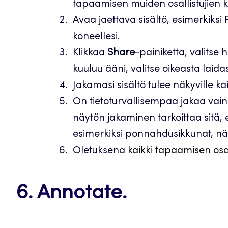
tapaamisen muiden osallistujien k
Avaa jaettava sisältö, esimerkiksi 
koneellesi.
Klikkaa
Share
-painiketta, valitse 
kuuluu ääni, valitse oikeasta laid
Jakamasi sisältö tulee näkyville kai
On tietoturvallisempaa jakaa vain 
näytön jakaminen tarkoittaa sitä, e
esimerkiksi ponnahdusikkunat, näky
Oletuksena
kaikki tapaamisen osa
6. Annotate.