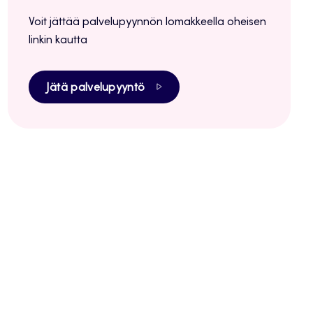
Voit jättää palvelupyynnön lomakkeella oheisen
linkin kautta
Jätä palvelupyyntö