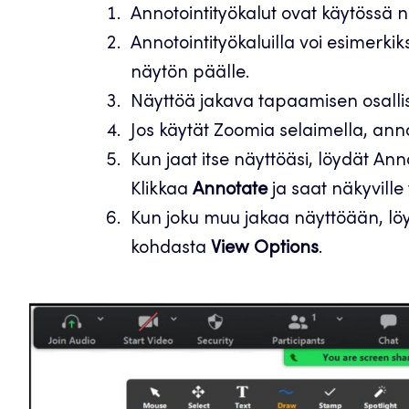
Annotointityökalut ovat käytössä n
Annotointityökaluilla voi esimerkiksi
näytön päälle.
Näyttöä jakava tapaamisen osallist
Jos käytät Zoomia selaimella, annot
Kun jaat itse näyttöäsi, löydät An
Klikkaa
Annotate
ja saat näkyville
Kun joku muu jakaa näyttöään, lö
kohdasta
View Options
.