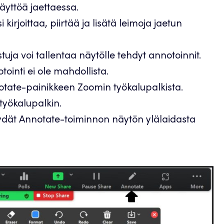
äyttöä jaettaessa.
 kirjoittaa, piirtää ja lisätä leimoja jaetun
uja voi tallentaa näytölle tehdyt annotoinnit.
ointi ei ole mahdollista.
notate-painikkeen Zoomin työkalupalkista.
 työkalupalkin.
ydät Annotate-toiminnon näytön ylälaidasta