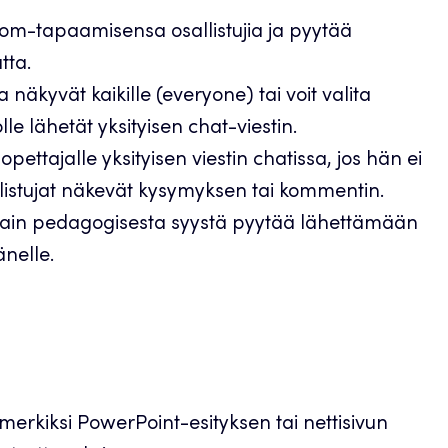
Zoom-tapaamisensa osallistujia ja pyytää
tta.
ka näkyvät kaikille (everyone) tai voit valita
olle lähetät yksityisen chat-viestin.
opettajalle yksityisen viestin chatissa, jos hän ei
listujat näkevät kysymyksen tai kommentin.
ostain pedagogisesta syystä pyytää lähettämään
änelle.
imerkiksi PowerPoint-esityksen tai nettisivun