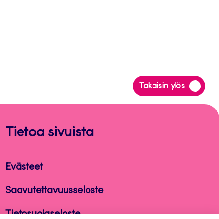
Siirry
Takaisin ylös
takaisin
sivun
alkuun
Tietoa sivuista
Evästeet
Saavutettavuusseloste
Tietosuojaseloste