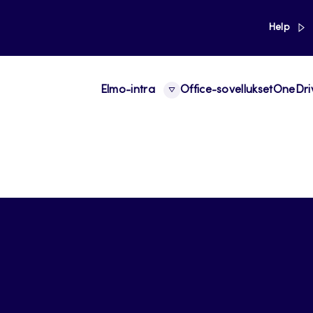
link
Help
Elmo-intra
Office-sovellukset
OneDri