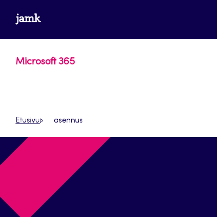
Siirry
www.jamk.fi
suoraan
sisältöön
Microsoft 365
Etusivu
asennus