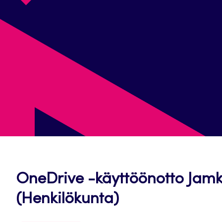
OneDrive -käyttöönotto Jam
Avautuu
(Henkilökunta)
uuteen