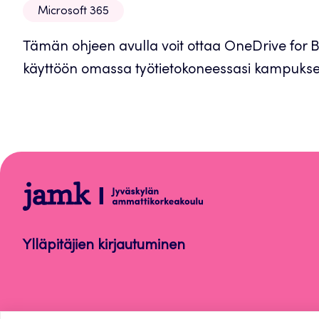
Microsoft 365
välilehteen
Tämän ohjeen avulla voit ottaa OneDrive for 
käyttöön omassa työtietokoneessasi kampuksel
Microsoft
365
Ylläpitäjien kirjautuminen