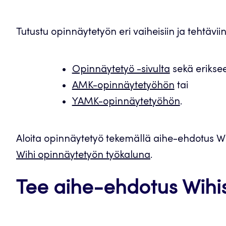
Tutustu opinnäytetyön eri vaiheisiin ja tehtävii
Opinnäytetyö -sivulta
sekä erikse
AMK-opinnäytetyöhön
tai
YAMK-opinnäytetyöhön
.
Aloita opinnäytetyö tekemällä aihe-ehdotus Wi
Wihi opinnäytetyön työkaluna
.
Tee aihe-ehdotus Wihi