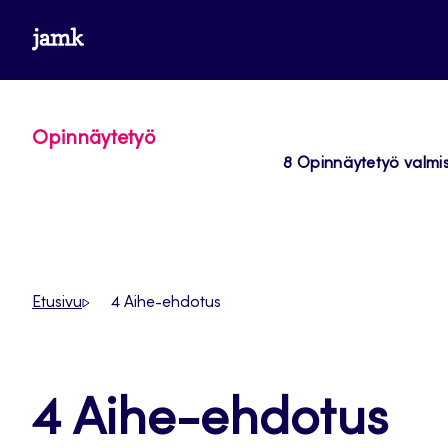
Siirry
www.jamk.fi
suoraan
sisältöön
Opinnäytetyö
8 Opinnäytetyö valmis
Etusivu
4 Aihe-ehdotus
4 Aihe-ehdotus