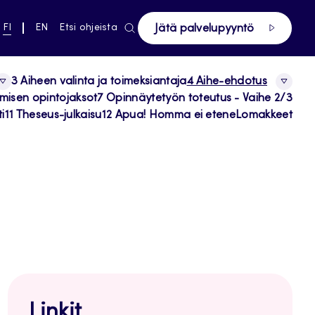
ki pääsivustolle
NYKYINEN
VAIHDA
FI
EN
Etsi ohjeista
Jätä palvelupyyntö
KIELI,
KIELTÄ,
SUOMI
ENGLISH
3 Aiheen valinta ja toimeksiantaja
4 Aihe-ehdotus
tamisen opintojaksot
7 Opinnäytetyön toteutus - Vaihe 2/3
i
11 Theseus-julkaisu
12 Apua! Homma ei etene
Lomakkeet
Linkit