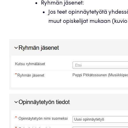
Ryhmän jäsenet:
Jos teet opinnäytetyötä yhdess
muut opiskelijat mukaan (kuvio 