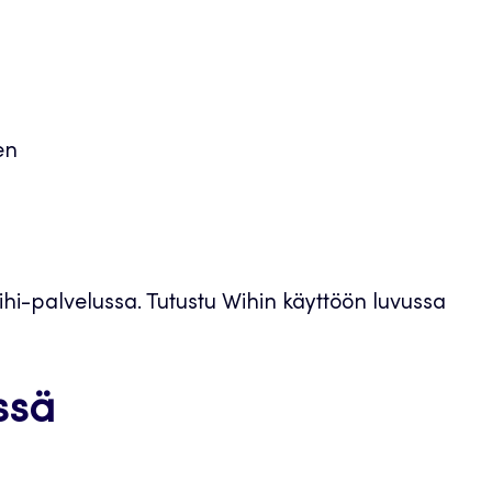
n
en
hi-palvelussa. Tutustu Wihin käyttöön luvussa
ssä