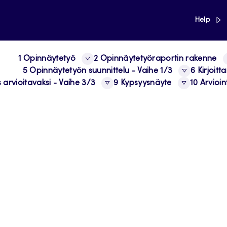
link
Help
1 Opinnäytetyö
2 Opinnäytetyöraportin rakenne
5 Opinnäytetyön suunnittelu - Vaihe 1/3
6 Kirjoit
 arvioitavaksi - Vaihe 3/3
9 Kypsyysnäyte
10 Arvioint