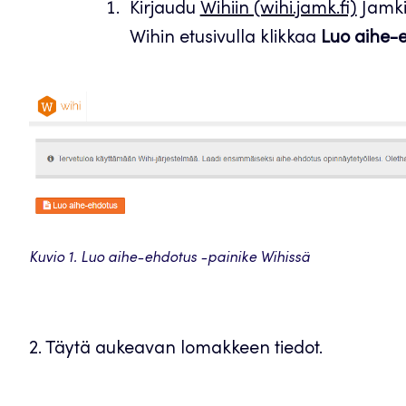
Kirjaudu
Wihiin (wihi.jamk.fi)
Jamkin
Wihin etusivulla klikkaa
Luo aihe-
Kuvio 1. Luo aihe-ehdotus -painike Wihissä
2. Täytä aukeavan lomakkeen tiedot.