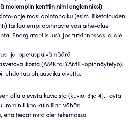
ä molempiin kenttiin nimi englanniksi
).
into-ohjelmasi opintopolku (esim. liiketalouden
ti) tai laajempi opinnäytetyösi aihe-alue
ta, Energiateollisuus). Jos tutkinnossasi ei ole
itus- ja lopetuspäivämäärä
lasvetovalikosta (AMK tai YAMK -opinnäytetyö).
it ehdottaa ohjausaikatoivetta.
 alla olevista kuvioista (kuviot 3 ja 4). Täytä
eluummin liikaa kuin liian vähän.
ä, että tiedät mitä olet tekemässä.