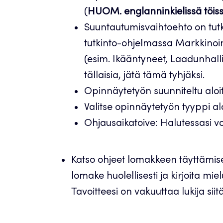
(
HUOM. englanninkielissä töiss
Suuntautumisvaihtoehto on tutk
tutkinto-ohjelmassa Markkinoin
(esim. Ikääntyneet, Laadunhallin
tällaisia, jätä tämä tyhjäksi.
Opinnäytetyön suunniteltu alo
Valitse opinnäytetyön tyyppi a
Ohjausaikatoive: Halutessasi vo
Katso ohjeet lomakkeen täyttämiseen
lomake huolellisesti ja kirjoita mi
Tavoitteesi on vakuuttaa lukija siit