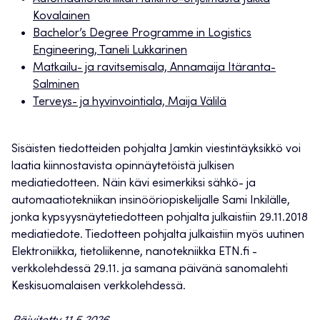
Kovalainen
Bachelor’s Degree Programme in Logistics
Engineering, Taneli Lukkarinen
Matkailu- ja ravitsemisala, Annamaija Itäranta-
Salminen
Terveys- ja hyvinvointiala, Maija Välilä
Sisäisten tiedotteiden pohjalta Jamkin viestintäyksikkö voi
laatia kiinnostavista opinnäytetöistä julkisen
mediatiedotteen. Näin kävi esimerkiksi sähkö- ja
automaatiotekniikan insinööriopiskelijalle Sami Inkilälle,
jonka kypsyysnäytetiedotteen pohjalta julkaistiin 29.11.2018
mediatiedote. Tiedotteen pohjalta julkaistiin myös uutinen
Elektroniikka, tietoliikenne, nanotekniikka ETN.fi -
verkkolehdessä 29.11. ja samana päivänä sanomalehti
Keskisuomalaisen verkkolehdessä.