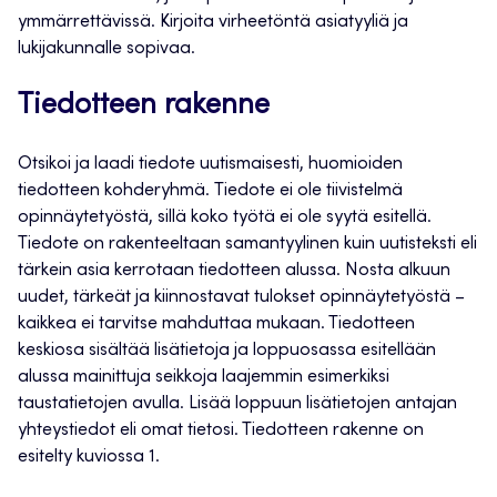
ymmärrettävissä. Kirjoita virheetöntä asiatyyliä ja
lukijakunnalle sopivaa.
Tiedotteen rakenne
Otsikoi ja laadi tiedote uutismaisesti, huomioiden
tiedotteen kohderyhmä. Tiedote ei ole tiivistelmä
opinnäytetyöstä, sillä koko työtä ei ole syytä esitellä.
Tiedote on rakenteeltaan samantyylinen kuin uutisteksti eli
tärkein asia kerrotaan tiedotteen alussa. Nosta alkuun
uudet, tärkeät ja kiinnostavat tulokset opinnäytetyöstä –
kaikkea ei tarvitse mahduttaa mukaan. Tiedotteen
keskiosa sisältää lisätietoja ja loppuosassa esitellään
alussa mainittuja seikkoja laajemmin esimerkiksi
taustatietojen avulla. Lisää loppuun lisätietojen antajan
yhteystiedot eli omat tietosi. Tiedotteen rakenne on
esitelty kuviossa 1.