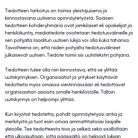
Tiedotteen tarkoitus on toimia yleistajuisena ja
kiinnostavana uutisena opinnäytetyöstä. Sisäisen
tiedotteen kohderyhmänä ovat jamkilaiset eli opiskelijat ja
henkilökunta, mediatiedote osoitetaan tiedotusvälineille ja
sen pohjalta laaditun uutisen lukija voi olla kuka tahansa.
Tavoitteena on, että niiden pohjalta tiedotusvälineet
julkaisevat uutisen. Tiedote toimii siis uutistekstin pohjana.
Tiedotteen tulee olla niin kiinnostava, että se ylittää
uutiskynnyksen. Organisaatiot ja yritykset käyttävät
tiedotteita myös omassa viestinnässään eli tiedottavat
organisaation asioista omalle henkilöstölle. Tällöin
uutiskynnys on helpompi ylittää.
Kun kirjoitat tiedotetta, pohdit opinnäytetyösi antia ja
merkitystä ja tuot esiin omaa ammattitaitoasi laajalle
yleisölle. Tee tiedotteesta tiivis ja selkeä sekä sisällöltään
että ulkoasultaan, jotta pääsisältö on helposti lukijan