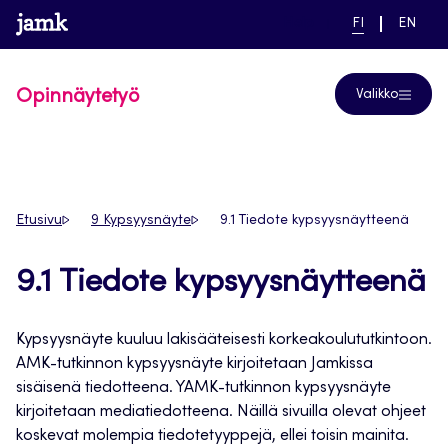
Siirry
www.jamk.fi
linkki pääsivustolle
NYKYINEN
VAIHDA
Help
FI
EN
suoraan
KIELI,
KIELTÄ,
SUOMI
ENGLIS
sisältöön
Opinnäytetyö
Valikko
Etusivu
9 Kypsyysnäyte
9.1 Tiedote kypsyysnäytteenä
9.1 Tiedote kypsyysnäytteenä
Kypsyysnäyte kuuluu lakisääteisesti korkeakoulututkintoon.
AMK-tutkinnon kypsyysnäyte kirjoitetaan Jamkissa
sisäisenä tiedotteena. YAMK-tutkinnon kypsyysnäyte
kirjoitetaan mediatiedotteena. Näillä sivuilla olevat ohjeet
koskevat molempia tiedotetyyppejä, ellei toisin mainita.