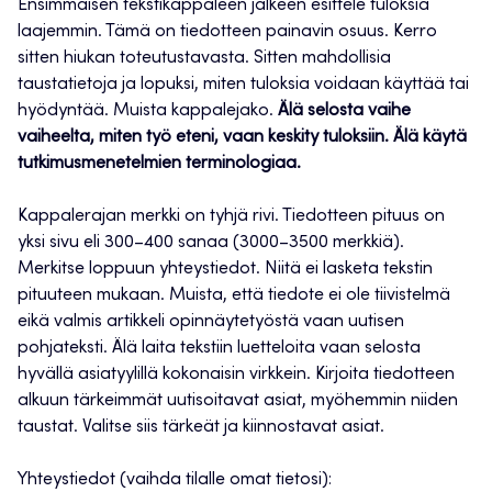
Ensimmäisen tekstikappaleen jälkeen esittele tuloksia
laajemmin. Tämä on tiedotteen painavin osuus. Kerro
sitten hiukan toteutustavasta. Sitten mahdollisia
taustatietoja ja lopuksi, miten tuloksia voidaan käyttää tai
hyödyntää. Muista kappalejako.
Älä selosta vaihe
vaiheelta, miten työ eteni, vaan keskity tuloksiin. Älä käytä
tutkimusmenetelmien terminologiaa.
Kappalerajan merkki on tyhjä rivi. Tiedotteen pituus on
yksi sivu eli 300–400 sanaa (3000–3500 merkkiä).
Merkitse loppuun yhteystiedot. Niitä ei lasketa tekstin
pituuteen mukaan. Muista, että tiedote ei ole tiivistelmä
eikä valmis artikkeli opinnäytetyöstä vaan uutisen
pohjateksti. Älä laita tekstiin luetteloita vaan selosta
hyvällä asiatyylillä kokonaisin virkkein. Kirjoita tiedotteen
alkuun tärkeimmät uutisoitavat asiat, myöhemmin niiden
taustat. Valitse siis tärkeät ja kiinnostavat asiat.
Yhteystiedot (vaihda tilalle omat tietosi):