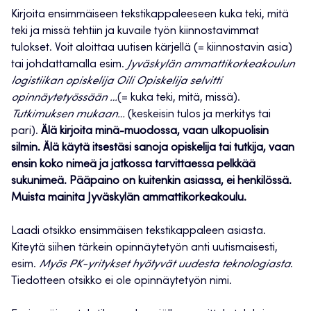
Kirjoita ensimmäiseen tekstikappaleeseen kuka teki, mitä
teki ja missä tehtiin ja kuvaile työn kiinnostavimmat
tulokset. Voit aloittaa uutisen kärjellä (= kiinnostavin asia)
tai johdattamalla esim.
Jyväskylän ammattikorkeakoulun
logistiikan opiskelija Oili Opiskelija selvitti
opinnäytetyössään …
(= kuka teki, mitä, missä).
Tutkimuksen mukaan…
(keskeisin tulos ja merkitys tai
pari).
Älä kirjoita minä-muodossa, vaan ulkopuolisin
silmin. Älä käytä itsestäsi sanoja opiskelija tai tutkija, vaan
ensin koko nimeä ja jatkossa tarvittaessa pelkkää
sukunimeä. Pääpaino on kuitenkin asiassa, ei henkilössä.
Muista mainita Jyväskylän ammattikorkeakoulu.
Laadi otsikko ensimmäisen tekstikappaleen asiasta.
Kiteytä siihen tärkein opinnäytetyön anti uutismaisesti,
esim.
Myös PK-yritykset hyötyvät uudesta teknologiasta
.
Tiedotteen otsikko ei ole opinnäytetyön nimi.