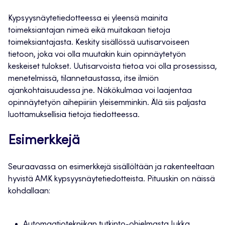
Kypsyysnäytetiedotteessa ei yleensä mainita
toimeksiantajan nimeä eikä muitakaan tietoja
toimeksiantajasta. Keskity sisällössä uutisarvoiseen
tietoon, joka voi olla muutakin kuin opinnäytetyön
keskeiset tulokset. Uutisarvoista tietoa voi olla prosessissa,
menetelmissä, tilannetaustassa, itse ilmiön
ajankohtaisuudessa jne. Näkökulmaa voi laajentaa
opinnäytetyön aihepiiriin yleisemminkin. Älä siis paljasta
luottamuksellisia tietoja tiedotteessa.
Esimerkkejä
Seuraavassa on esimerkkejä sisällöltään ja rakenteeltaan
hyvistä AMK kypsyysnäytetiedotteista. Pituuskin on näissä
kohdallaan:
Automaatiotekniikan tutkinto-ohjelmasta Jukka