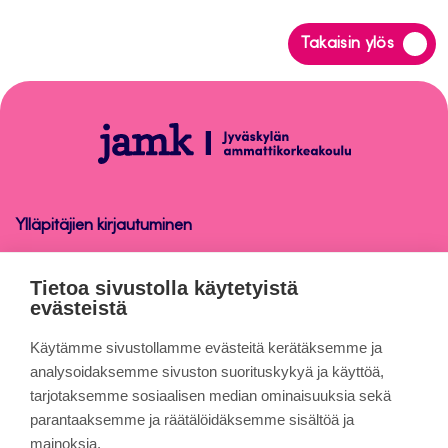
Siirry
Takaisin ylös
takaisin
sivun
alkuun
Opinnäytetyö
Ylläpitäjien kirjautuminen
Opinnäytetyö
Tietoa sivustolla käytetyistä
evästeistä
Tietoa sivuista
Käytämme sivustollamme evästeitä kerätäksemme ja
analysoidaksemme sivuston suorituskykyä ja käyttöä,
tarjotaksemme sosiaalisen median ominaisuuksia sekä
Evästeet
parantaaksemme ja räätälöidäksemme sisältöä ja
Saavutettavuusseloste
mainoksia.